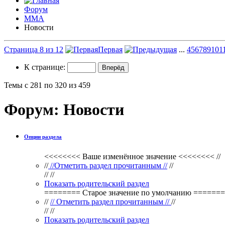
Форум
ММА
Новости
Страница 8 из 12
Первая
...
4
5
6
7
8
9
10
1
К странице:
Темы с 281 по 320 из 459
Форум:
Новости
Опции раздела
<<<<<<<< Ваше изменённое значение <<<<<<<< //
//
//Отметить раздел прочитанным //
//
// //
Показать родительский раздел
======== Старое значение по умолчанию ========
//
// Отметить раздел прочитанным //
//
// //
Показать родительский раздел