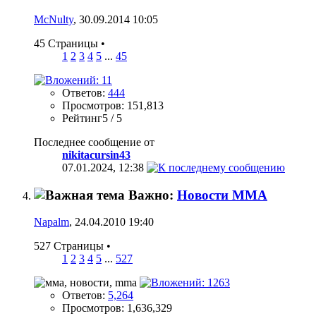
McNulty
, 30.09.2014 10:05
45 Страницы
•
1
2
3
4
5
...
45
Ответов:
444
Просмотров: 151,813
Рейтинг5 / 5
Последнее сообщение от
nikitacursin43
07.01.2024,
12:38
Важно:
Новости ММА
Napalm
, 24.04.2010 19:40
527 Страницы
•
1
2
3
4
5
...
527
Ответов:
5,264
Просмотров: 1,636,329