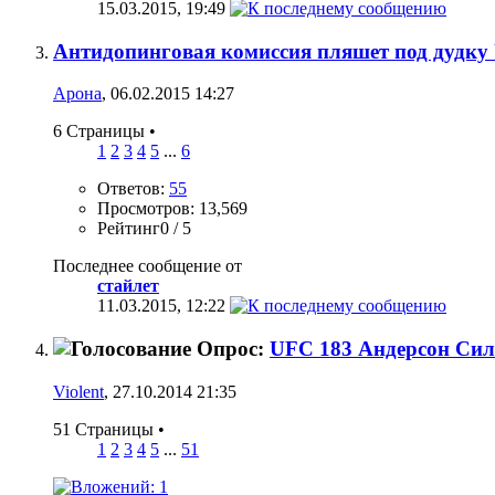
15.03.2015,
19:49
Антидопинговая комиссия пляшет под дудку
Арона
, 06.02.2015 14:27
6 Страницы
•
1
2
3
4
5
...
6
Ответов:
55
Просмотров: 13,569
Рейтинг0 / 5
Последнее сообщение от
стайлет
11.03.2015,
12:22
Опрос:
UFC 183 Андерсон Сил
Violent
, 27.10.2014 21:35
51 Страницы
•
1
2
3
4
5
...
51