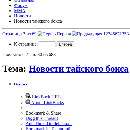
Форум
ММА
Новости
Новости тайского бокса
Страница 3 из 69
Первая
1
2
3
4
5
6
7
13
53
К странице:
Показано с 21 по 30 из 683
Тема:
Новости тайского бокса
LinkBack
LinkBack URL
About LinkBacks
Bookmark & Share
Digg this Thread!
Add Thread to del.icio.us
Bookmark in Technorati