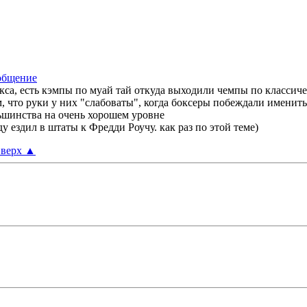
окса, есть кэмпы по муай тай откуда выходили чемпы по классиче
 что руки у них "слабоваты", когда боксеры побеждали именитых
ьшинства на очень хорошем уровне
у ездил в штаты к Фредди Роучу. как раз по этой теме)
верх
▲