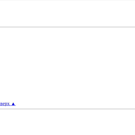
верх
▲