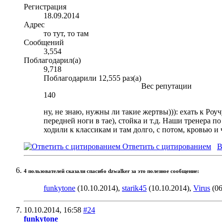
Регистрация
18.09.2014
Адрес
то тут, то там
Сообщений
3,554
Поблагодарил(а)
9,718
Поблагодарили 12,555 раз(а)
Вес репутации
140
ну, не знаю, нужны ли такие жертвы))): ехать к Роу
передней ноги в тае), стойка и т.д. Наши тренера 
ходили к классикам и там долго, с потом, кровью и
Ответить с цитированием
В
4 пользователей сказали cпасибо dzwalker за это полезное сообщение:
funkytone
(10.10.2014),
starik45
(10.10.2014),
Virus
(06
10.10.2014,
16:58
#24
funkytone