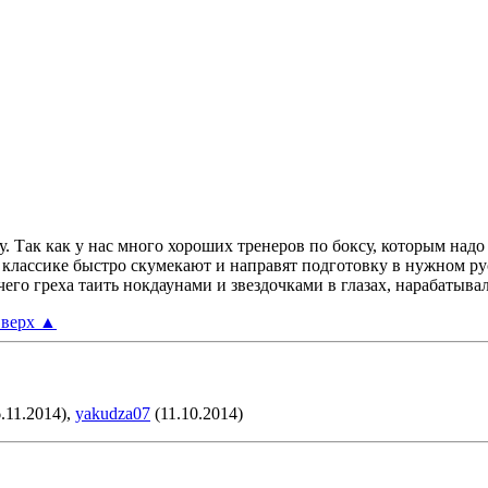
чу. Так как у нас много хороших тренеров по боксу, которым над
по классике быстро скумекают и направят подготовку в нужном ру
 чего греха таить нокдаунами и звездочками в глазах, нарабаты
верх
▲
.11.2014),
yakudza07
(11.10.2014)