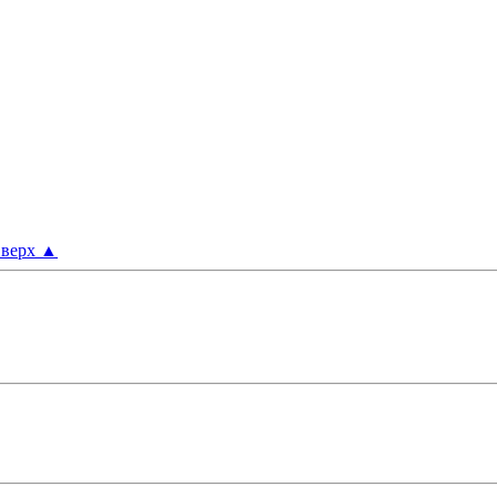
верх
▲