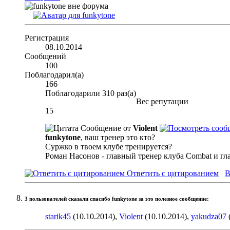
Регистрация
08.10.2014
Сообщений
100
Поблагодарил(а)
166
Поблагодарили 310 раз(а)
Вес репутации
15
Сообщение от
Violent
funkytone
, ваш тренер это кто?
Суржко в твоем клубе тренируется?
Роман Насонов - главный тренер клуба Combat и гл
Ответить с цитированием
В
3 пользователей сказали cпасибо funkytone за это полезное сообщение:
starik45
(10.10.2014),
Violent
(10.10.2014),
yakudza07