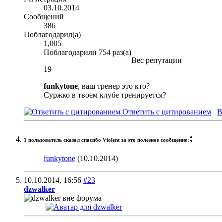
03.10.2014
Сообщений
386
Поблагодарил(а)
1,005
Поблагодарили 754 раз(а)
Вес репутации
19
funkytone
, ваш тренер это кто?
Суржко в твоем клубе тренируется?
Ответить с цитированием
В
:
1 пользователь сказал cпасибо Violent за это полезное сообщение:
funkytone
(10.10.2014)
10.10.2014,
16:56
#23
dzwalker