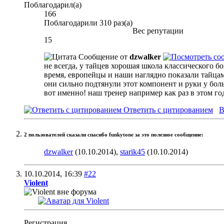
Поблагодарил(а)
166
Поблагодарили 310 раз(а)
Вес репутации
15
Сообщение от
dzwalker
не всегда, у тайцев хорошая школа классического б
время, европейцы и наши наглядно показали тайцам,
они сильно подтянули этот компонент и руки у бол
вот именно! наш тренер например как раз в этом год
Ответить с цитированием
В
2 пользователей сказали cпасибо funkytone за это полезное сообщение:
dzwalker
(10.10.2014),
starik45
(10.10.2014)
10.10.2014,
16:39
#22
Violent
Регистрация