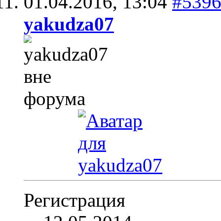
01.04.2016,
13:04
#539
yakudza07
Регистрация