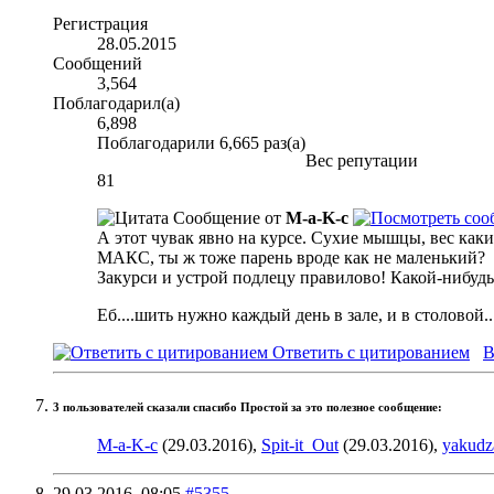
Регистрация
28.05.2015
Сообщений
3,564
Поблагодарил(а)
6,898
Поблагодарили 6,665 раз(а)
Вес репутации
81
Сообщение от
M-a-K-c
А этот чувак явно на курсе. Сухие мышцы, вес каки
МАКС, ты ж тоже парень вроде как не маленький?
Закурси и устрой подлецу правилово! Какой-нибуд
Еб....шить нужно каждый день в зале, и в столовой..
Ответить с цитированием
В
3 пользователей сказали cпасибо Простой за это полезное сообщение:
M-a-K-c
(29.03.2016),
Spit-it_Out
(29.03.2016),
yakudz
29.03.2016,
08:05
#5355