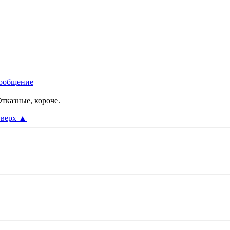
тказные, короче.
верх
▲