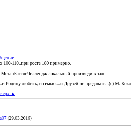
х 100-110..при росте 180 примерно.
ь МетанБаттлеЧеллендж локальный произведи в зале
..и Родину любить, и семью....и Друзей не предавать...(с) М. Кок
верх
▲
a07
(29.03.2016)