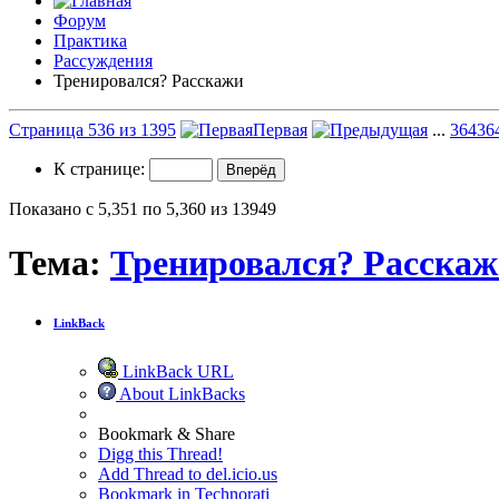
Форум
Практика
Рассуждения
Тренировался? Расскажи
Страница 536 из 1395
Первая
...
36
436
К странице:
Показано с 5,351 по 5,360 из 13949
Тема:
Тренировался? Расска
LinkBack
LinkBack URL
About LinkBacks
Bookmark & Share
Digg this Thread!
Add Thread to del.icio.us
Bookmark in Technorati