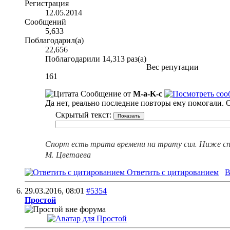
Регистрация
12.05.2014
Сообщений
5,633
Поблагодарил(а)
22,656
Поблагодарили 14,313 раз(а)
Вес репутации
161
Сообщение от
M-a-K-c
Да нет, реально последние повторы ему помогали. О
Скрытый текст:
Спорт есть трата времени на трату сил. Ниже сп
М. Цветаева
Ответить с цитированием
В
29.03.2016,
08:01
#5354
Простой