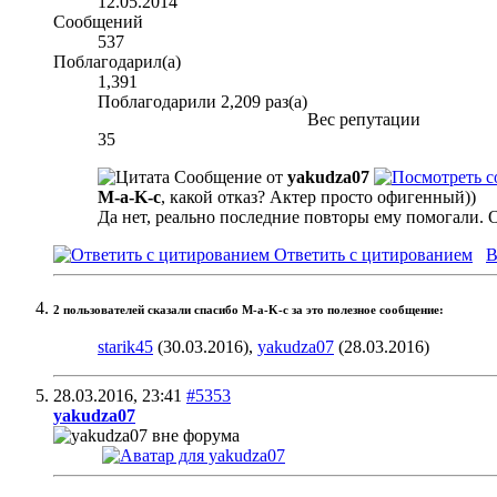
12.05.2014
Сообщений
537
Поблагодарил(а)
1,391
Поблагодарили 2,209 раз(а)
Вес репутации
35
Сообщение от
yakudza07
M-a-K-c
, какой отказ? Актер просто офигенный))
Да нет, реально последние повторы ему помогали. О
Ответить с цитированием
В
2 пользователей сказали cпасибо M-a-K-c за это полезное сообщение:
starik45
(30.03.2016),
yakudza07
(28.03.2016)
28.03.2016,
23:41
#5353
yakudza07