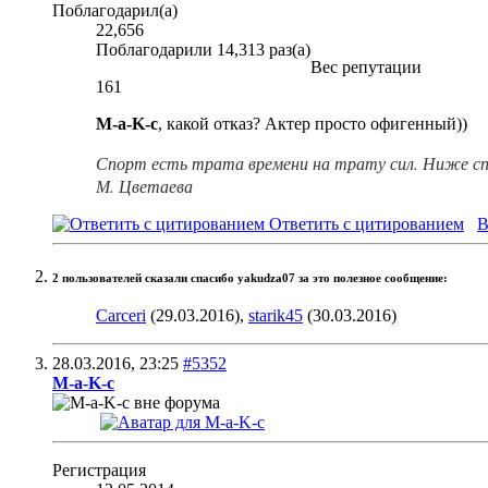
Поблагодарил(а)
22,656
Поблагодарили 14,313 раз(а)
Вес репутации
161
M-a-K-c
, какой отказ? Актер просто офигенный))
Спорт есть трата времени на трату сил. Ниже сп
М. Цветаева
Ответить с цитированием
В
2 пользователей сказали cпасибо yakudza07 за это полезное сообщение:
Carceri
(29.03.2016),
starik45
(30.03.2016)
28.03.2016,
23:25
#5352
M-a-K-c
Регистрация