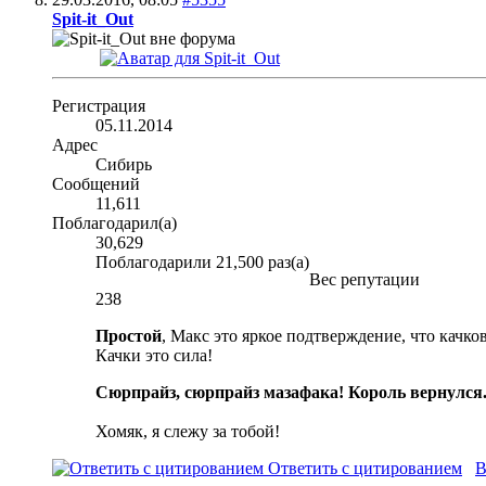
Spit-it_Out
Регистрация
05.11.2014
Адрес
Сибирь
Сообщений
11,611
Поблагодарил(а)
30,629
Поблагодарили 21,500 раз(а)
Вес репутации
238
Простой
, Макс это яркое подтверждение, что качков
Качки это сила!
Сюрпрайз, сюрпрайз мазафака! Король вернулся
Хомяк, я слежу за тобой!
Ответить с цитированием
В