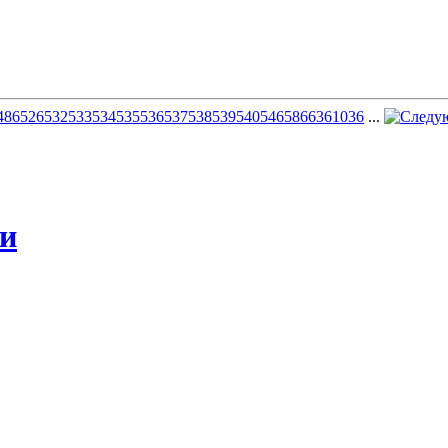
486
526
532
533
534
535
536
537
538
539
540
546
586
636
1036
...
жи