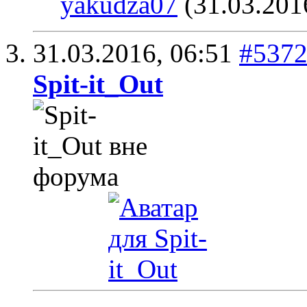
yakudza07
(31.03.201
31.03.2016,
06:51
#537
Spit-it_Out