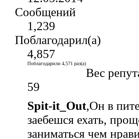
Сообщений
1,239
Поблагодарил(а)
4,857
Поблагодарили 4,571 раз(а)
Вес репут
59
Spit-it_Out
,Он в пит
заебешся ехать, прощ
заниматься чем нрави