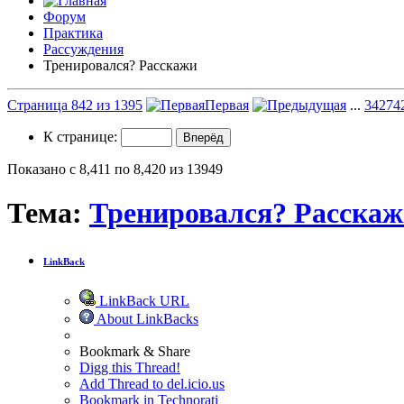
Форум
Практика
Рассуждения
Тренировался? Расскажи
Страница 842 из 1395
Первая
...
342
74
К странице:
Показано с 8,411 по 8,420 из 13949
Тема:
Тренировался? Расска
LinkBack
LinkBack URL
About LinkBacks
Bookmark & Share
Digg this Thread!
Add Thread to del.icio.us
Bookmark in Technorati