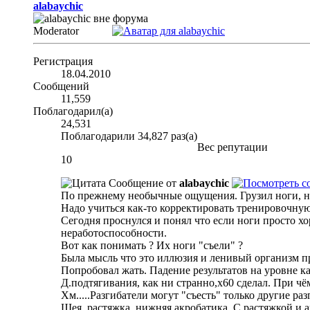
alabaychic
Moderator
Регистрация
18.04.2010
Сообщений
11,559
Поблагодарил(а)
24,531
Поблагодарили 34,827 раз(а)
Вес репутации
10
Сообщение от
alabaychic
По прежнему необычные ощущения. Грузил ноги, но 
Надо учиться как-то корректировать тренировочну
Сегодня проснулся и понял что если ноги просто х
неработоспособности.
Вот как понимать ? Их ноги "съели" ?
Была мысль что это иллюзия и ленивый организм п
Попробовал жать. Падение результатов на уровне ка
Д.подтягивания, как ни странно,х60 сделал. При чём
Хм.....Разгибатели могут "съесть" только другие р
Шея, растяжка, нижняя акробатика. С растяжкой и а