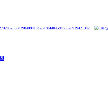
2
792
832
838
839
840
841
842
843
844
845
846
852
892
942
1342
...
жи