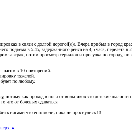
ровках в связи с долгой дорогой)))). Вчера прибыл в город кра
о подъёма в 5:45, задержанного рейса на 4,5 часа, перелёта в 2,5
ром завтрак, потом просмотр сериалов и прогулка по городу, пого
с шагом в 10 повторений.
енировку тяжелой.
 будет по любому.
у, потому как проход в ноги от вольников это детские шалости 
 то что от болевых сдаваться.
бить ногами что есть мочи, пока не проснулись !!!
верх
▲