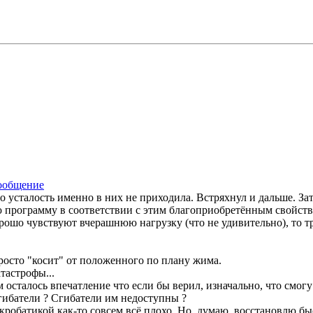
усталость именно в них не приходила. Встряхнул и дальше. Зат
ю программу в соответствии с этим благоприобретённым свойств
орошо чувствуют вчерашнюю нагрузку (что не удивительно), то т
росто "косит" от положенного по плану жима.
тастрофы...
 осталось впечатление что если бы верил, изначально, что смогу
азгибатели ? Сгибатели им недоступны ?
кробатикой как-то совсем всё плохо. Но, думаю, восстановлю бы