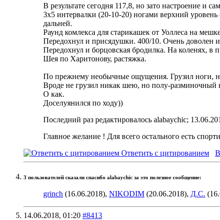
В результате сегодня 117,8, но зато настроение и са
3х5 интервалки (20-10-20) ногами верхний уровень (
дальней.
Раунд комлекса для старикашек от Уоллеса на мешке
Передохнул и присядушки. 400/10. Очень доволен иб
Передохнул и борцовская бродилка. На коленях, в пр
Шея по Харитонову, растяжка.
По прежнему необычные ощущения. Грузил ноги, но 
Вроде не грузил никак шею, но полу-разминочный к
О как.
Доселуянился по ходу))
Последний раз редактировалось alabaychic; 13.06.20
Главное желание ! Для всего остального есть спорт
Ответить с цитированием
В
3 пользователей сказали cпасибо alabaychic за это полезное сообщение:
grinch
(16.06.2018),
NIKODIM
(20.06.2018),
Д.С.
(16.
14.06.2018,
01:20
#8413