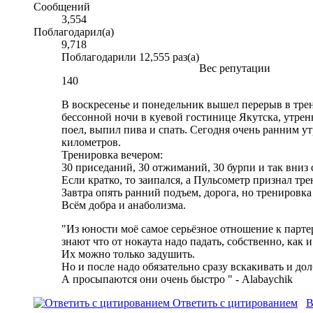
Сообщений
3,554
Поблагодарил(а)
9,718
Поблагодарили 12,555 раз(а)
Вес репутации
140
В воскресенье и понедельник вышел перерыв в трени
бессонной ночи в куевой гостинице Якутска, утреннег
поел, выпил пива и спать. Сегодня очень ранним ут
километров.
Тренировка вечером:
30 приседаний, 30 отжиманий, 30 бурпи и так вниз 
Если кратко, то заипался, а Пульсометр признал тр
Завтра опять ранний подъем, дорога, но тренировка
Всём добра и анаболизма.
"Из юности моё самое серьёзное отношение к партер
знают что от нокаута надо падать, собственно, как и
Их можно только задушить.
Но и после надо обязательно сразу вскакивать и дол
А просыпаются они очень быстро
" - Alabaychik
Ответить с цитированием
В