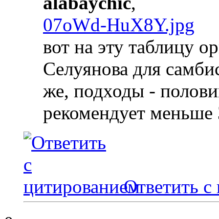
alabaychic
,
07oWd-HuX8Y.jpg
вот на эту таблицу о
Селуянова для самбис
же, подходы - полов
рекомендует меньше 
Ответить с