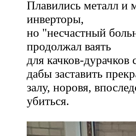
Плавились металл и м
инверторы,
но "несчастный больн
продолжал ваять
для качков-дурачков 
дабы заставить прекр
залу, норовя, впосле
убиться.