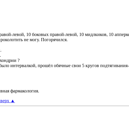
авой-левой, 10 боковых правой-левой, 10 мидлкиков, 10 апперко
 проколотить не могу. Погорячился.
.
.
охондрии ?
не было интервалкой, прошёл обячные свои 5 кругов подтягивани
ивная фармакология.
верх
▲