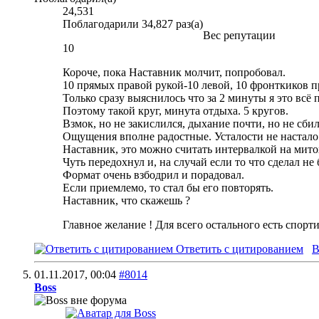
24,531
Поблагодарили 34,827 раз(а)
Вес репутации
10
Короче, пока Наставник молчит, попробовал.
10 прямых правой рукой-10 левой, 10 фронткиков пр
Только сразу выяснилось что за 2 минуты я это всё
Поэтому такой круг, минута отдыха. 5 кругов.
Взмок, но не закислился, дыхание почти, но не сбил
Ощущения вполне радостные. Усталости не настало
Наставник, это можно считать интервалкой на мит
Чуть передохнул и, на случай если то что сделал 
Формат очень взбодрил и порадовал.
Если приемлемо, то стал бы его повторять.
Наставник, что скажешь ?
Главное желание ! Для всего остального есть спорт
Ответить с цитированием
В
01.11.2017,
00:04
#8014
Boss