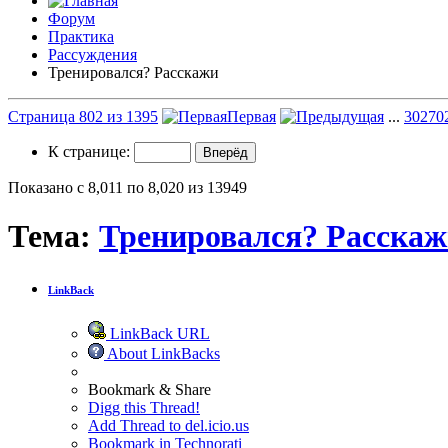
Форум
Практика
Рассуждения
Тренировался? Расскажи
Страница 802 из 1395
Первая
...
302
70
К странице:
Показано с 8,011 по 8,020 из 13949
Тема:
Тренировался? Расска
LinkBack
LinkBack URL
About LinkBacks
Bookmark & Share
Digg this Thread!
Add Thread to del.icio.us
Bookmark in Technorati