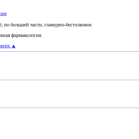
сё, по большей части, гламурно-бестолковое.
ивная фармакология.
верх
▲