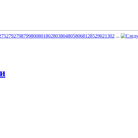
2
752
792
798
799
800
801
802
803
804
805
806
812
852
902
1302
...
жи