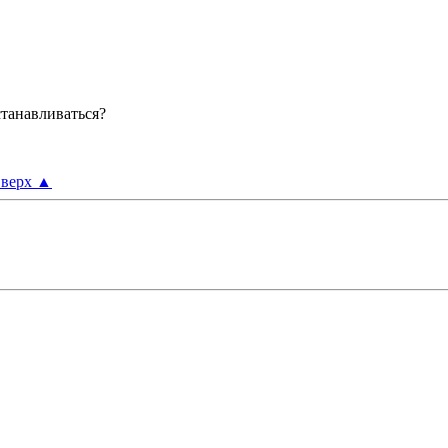
станавливаться?
верх
▲