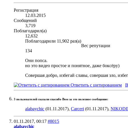
Регистрация
12.03.2015
Сообщений
3,719
Поблагодарил(а)
12,632
Поблагодарили 11,902 раз(а)
Вес репутации
134
Они попса.
но это видео простое и понятное, даже боксёру)
Совершая добро, избегай славы, совершая зло, избе
Ответить с цитированием
В
3 пользователей сказали cпасибо Boss за это полезное сообщение:
alabaychic
(01.11.2017),
Carceri
(01.11.2017),
NIKOD
01.11.2017,
00:17
#8015
alabaychic