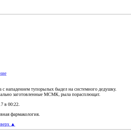
а с нападением тупорылых быдел на системного дедушку.
ециально заготовленные МСМК, рыла порасплющат.
17 в
00:22
.
ивная фармакология.
верх
▲