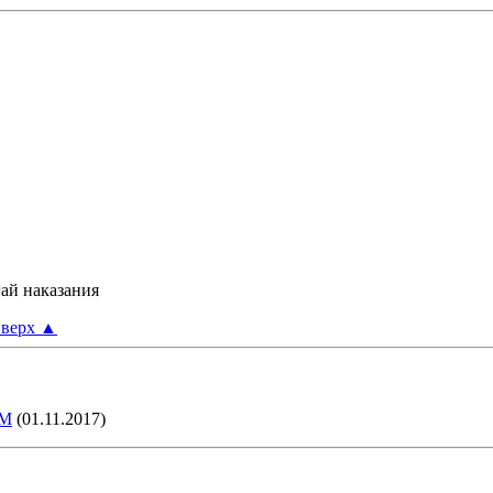
гай наказания
верх
▲
IM
(01.11.2017)