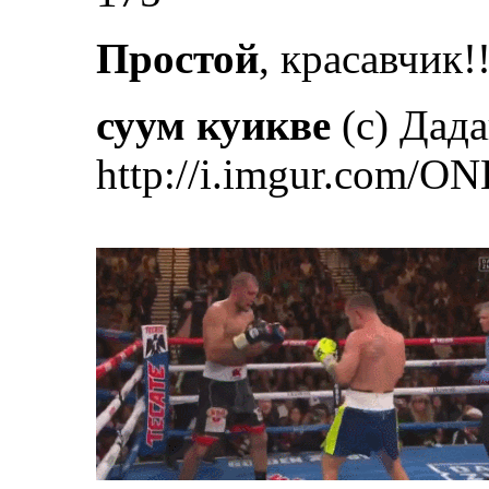
Простой
, красавчик!
суум куикве
(с) Дад
http://i.imgur.com/ON