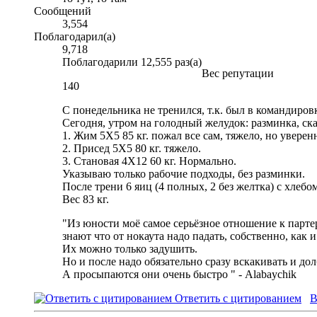
Сообщений
3,554
Поблагодарил(а)
9,718
Поблагодарили 12,555 раз(а)
Вес репутации
140
С понедельника не тренился, т.к. был в командиро
Сегодня, утром на голодный желудок: разминка, ск
1. Жим 5Х5 85 кг. пожал все сам, тяжело, но уверен
2. Присед 5Х5 80 кг. тяжело.
3. Становая 4Х12 60 кг. Нормально.
Указываю только рабочие подходы, без разминки.
После трени 6 яиц (4 полных, 2 без желтка) с хлебом
Вес 83 кг.
"Из юности моё самое серьёзное отношение к партер
знают что от нокаута надо падать, собственно, как и
Их можно только задушить.
Но и после надо обязательно сразу вскакивать и дол
А просыпаются они очень быстро
" - Alabaychik
Ответить с цитированием
В