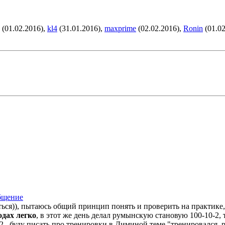
(01.02.2016),
kl4
(31.01.2016),
maxprime
(02.02.2016),
Ronin
(01.02
ться)), пытаюсь общий принцип понять и проверить на практике,
ходах легко
, в этот же день делал румынскую становую 100-10-2, 
2...буду писать про тренировки в Диминой теме "тренировался, р