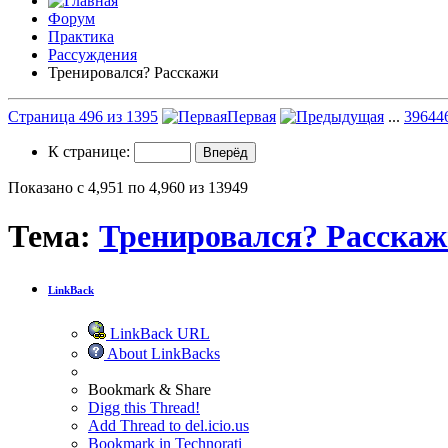
Форум
Практика
Рассуждения
Тренировался? Расскажи
Страница 496 из 1395
Первая
...
396
44
К странице:
Показано с 4,951 по 4,960 из 13949
Тема:
Тренировался? Расска
LinkBack
LinkBack URL
About LinkBacks
Bookmark & Share
Digg this Thread!
Add Thread to del.icio.us
Bookmark in Technorati