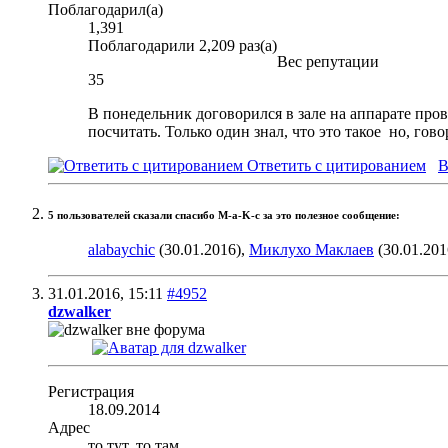
Поблагодарил(а)
1,391
Поблагодарили 2,209 раз(а)
Вес репутации
35
В понедельник договорился в зале на аппарате пров
посчитать. Только один знал, что это такое
но, гово
Ответить с цитированием
В
5 пользователей сказали cпасибо M-a-K-c за это полезное сообщение:
alabaychic
(30.01.2016),
Миклухо Маклаев
(30.01.201
31.01.2016,
15:11
#4952
dzwalker
Регистрация
18.09.2014
Адрес
то тут, то там