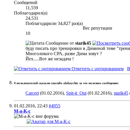
Сообщений
11,559
Поблагодарил(а)
24,531
Поблагодарили 34,827 раз(а)
Вес репутации
10
Сообщение от
starik45
буду писать про тренировки в Диминой теме "тренир
Многоликого CРА, разве Дима зовут ?
Йех.....Вот же незадача !
Ответить с цитированием
В
4 пользователей сказали cпасибо alabaychic за это полезное сообщение:
Carceri
(01.02.2016),
Spit-it_Out
(01.02.2016),
starik45
01.02.2016,
22:43
#4955
M-a-K-c