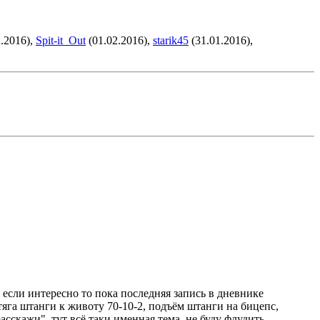
.2016),
Spit-it_Out
(01.02.2016),
starik45
(31.01.2016),
 если интересно то пока последняя запись в дневнике
тяга штанги к животу 70-10-2, подъём штанги на бицепс,
асскажи", тут всё таки именная тема, не буду флудить