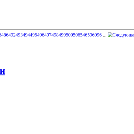
6
486
492
493
494
495
496
497
498
499
500
506
546
596
996
...
жи