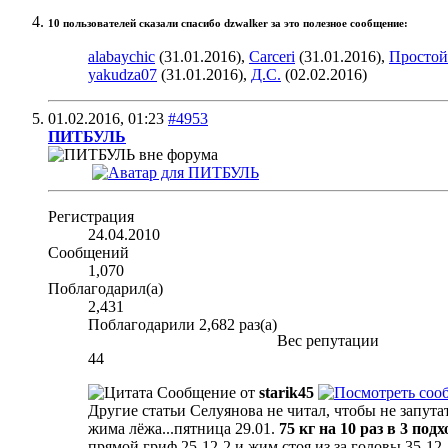
10 пользователей сказали cпасибо dzwalker за это полезное сообщение:
alabaychic
(31.01.2016),
Carceri
(31.01.2016),
Простой
yakudza07
(31.01.2016),
Д.С.
(02.02.2016)
01.02.2016,
01:23
#4953
ПИТБУЛЬ
Регистрация
24.04.2010
Сообщений
1,070
Поблагодарил(а)
2,431
Поблагодарили 2,682 раз(а)
Вес репутации
44
Сообщение от
starik45
Другие статьи Селуянова не читал, чтобы не запута
жима лёжа...пятница 29.01.
75 кг на 10 раз в 3 под
прямой гриф 25-12-2 и жим стоя из за головы 35-12-