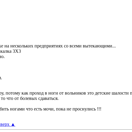
вке на нескольких предприятиях со всеми вытекающими...
акалка 3Х3
но.
.
у, потому как проход в ноги от вольников это детские шалости 
 то что от болевых сдаваться.
бить ногами что есть мочи, пока не проснулись !!!
верх
▲