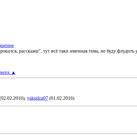
овался, расскажи", тут всё таки именная тема, не буду флудить
верх
▲
(02.02.2016),
yakudza07
(01.02.2016)