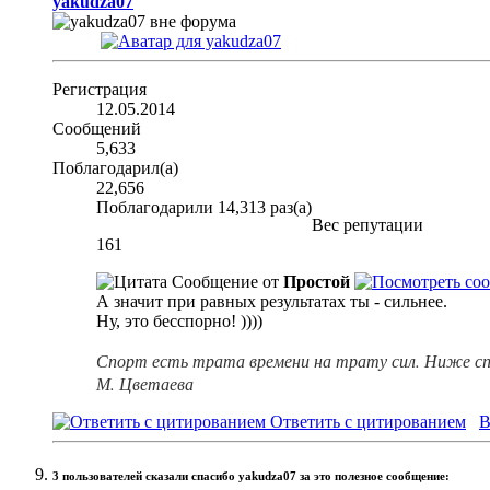
yakudza07
Регистрация
12.05.2014
Сообщений
5,633
Поблагодарил(а)
22,656
Поблагодарили 14,313 раз(а)
Вес репутации
161
Сообщение от
Простой
А значит при равных результатах ты - сильнее.
Ну, это бесспорно! ))))
Спорт есть трата времени на трату сил. Ниже сп
М. Цветаева
Ответить с цитированием
В
3 пользователей сказали cпасибо yakudza07 за это полезное сообщение: