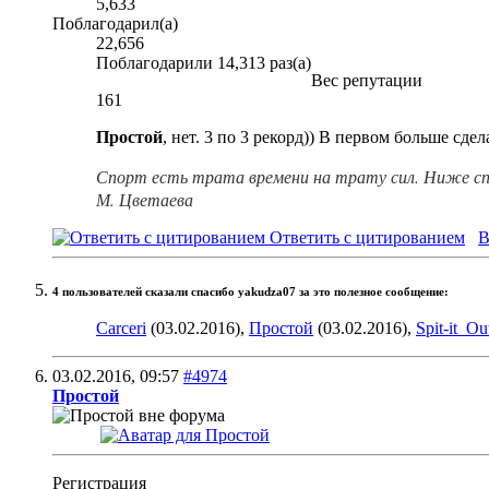
5,633
Поблагодарил(а)
22,656
Поблагодарили 14,313 раз(а)
Вес репутации
161
Простой
, нет. 3 по 3 рекорд)) В первом больше сдел
Спорт есть трата времени на трату сил. Ниже сп
М. Цветаева
Ответить с цитированием
В
4 пользователей сказали cпасибо yakudza07 за это полезное сообщение:
Carceri
(03.02.2016),
Простой
(03.02.2016),
Spit-it_Ou
03.02.2016,
09:57
#4974
Простой
Регистрация