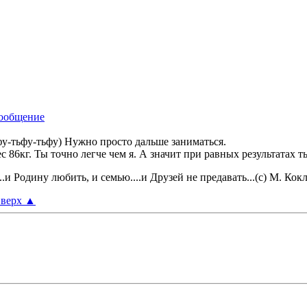
фу-тьфу-тьфу) Нужно просто дальше заниматься.
с 86кг. Ты точно легче чем я. А значит при равных результатах ты
..и Родину любить, и семью....и Друзей не предавать...(с) М. Кок
верх
▲