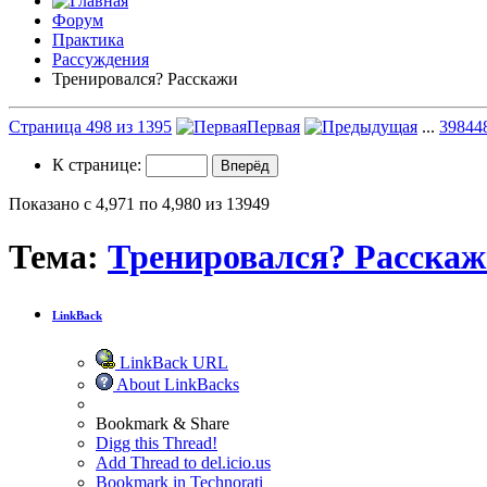
Форум
Практика
Рассуждения
Тренировался? Расскажи
Страница 498 из 1395
Первая
...
398
44
К странице:
Показано с 4,971 по 4,980 из 13949
Тема:
Тренировался? Расска
LinkBack
LinkBack URL
About LinkBacks
Bookmark & Share
Digg this Thread!
Add Thread to del.icio.us
Bookmark in Technorati