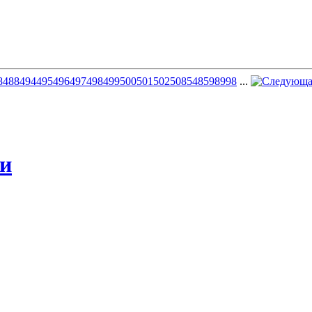
8
488
494
495
496
497
498
499
500
501
502
508
548
598
998
...
жи