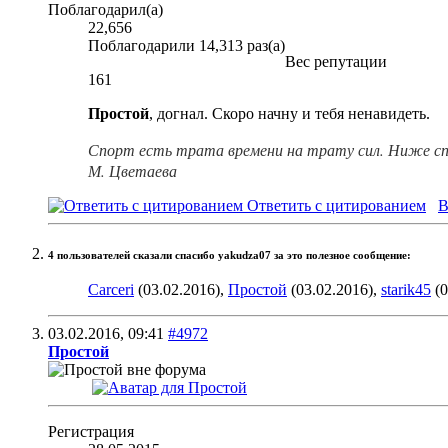
Поблагодарил(а)
22,656
Поблагодарили 14,313 раз(а)
Вес репутации
161
Простой
, догнал. Скоро начну и тебя ненавидеть.
Спорт есть трата времени на трату сил. Ниже сп
М. Цветаева
Ответить с цитированием
В
4 пользователей сказали cпасибо yakudza07 за это полезное сообщение:
Carceri
(03.02.2016),
Простой
(03.02.2016),
starik45
(0
03.02.2016,
09:41
#4972
Простой
Регистрация