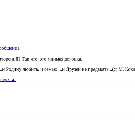
вторений? Так что, это мнимая догонка.
..и Родину любить, и семью....и Друзей не предавать...(с) М. Кок
верх
▲