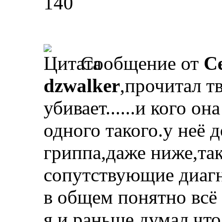
140
Сообщение от
С
dzwalker
,прочитал т
убивает......и кого о
одного такого.у неё 
гриппа,даже ниже,так
сопутствующие диаг
в общем понятно всё 
я и раньше думал что