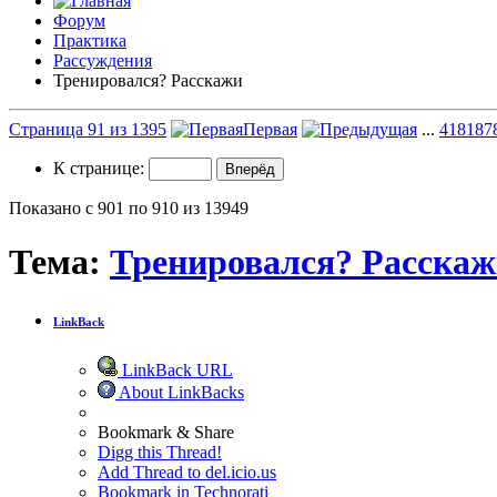
Форум
Практика
Рассуждения
Тренировался? Расскажи
Страница 91 из 1395
Первая
...
41
81
87
К странице:
Показано с 901 по 910 из 13949
Тема:
Тренировался? Расска
LinkBack
LinkBack URL
About LinkBacks
Bookmark & Share
Digg this Thread!
Add Thread to del.icio.us
Bookmark in Technorati