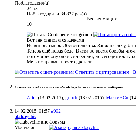
Поблагодарил(а)
24,531
Поблагодарили 34,827 раз(а)
Вес репутации
10
Сообщение от
grinch
Вот так становятся качками
Не виноватый я. Обстоятельства. Запястье лечу, бить 
Теперь ещё новая беда. Вчера во время борьбы что-т
потом и не опухло и синяка нет, но сегодня наступа
Мелкие травмы просто дрстали.
Ответить с цитированием
В
8 пользователей сказали cпасибо alabaychic за это полезное сообщение:
Arier
(13.02.2015),
grinch
(13.02.2015),
МаксимСк
(14
14.02.2015,
01:57
#902
alabaychic
Moderator