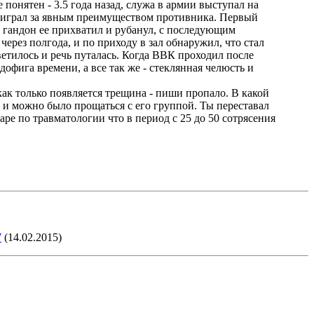
 понятен - 3.5 года назад, служа в армии выступал на
роиграл за явным преимуществом противника. Первый
т гандон ее прихватил и рубанул, с последующим
через полгода, и по приходу в зал обнаружил, что стал
светилось и речь путалась. Когда ВВК проходил после
дофига времени, а все так же - стеклянная челюсть и
как только появляется трещина - пиши пропало. В какой
ут и можно было прощаться с его группой. Ты переставал
ре по травматологии что в период с 25 до 50 сотрясения
7
(14.02.2015)