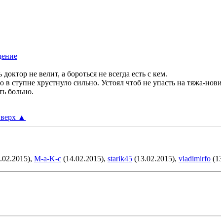
доктор не велит, а бороться не всегда есть с кем.
о в ступне хрустнуло сильно. Устоял чтоб не упасть на тяжа-нов
ть больно.
верх
▲
.02.2015),
M-a-K-c
(14.02.2015),
starik45
(13.02.2015),
vladimirfo
(1