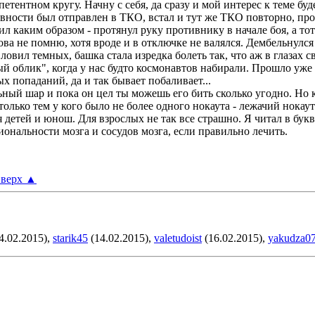
тентном кругу. Начну с себя, да сразу и мой интерес к теме буде
аивности был отправлен в ТКО, встал и тут же ТКО повторно, п
л каким образом - протянул руку противнику в начале боя, а то
ова не помню, хотя вроде и в отключке не валялся. Дембельнулся 
ловил темных, башка стала изредка болеть так, что аж в глазах 
ый облик", когда у нас будто космонавтов набирали. Прошло уже 
попаданий, да и так бывает побаливает...
льный шар и пока он цел ты можешь его бить сколько угодно. Но 
 только тем у кого было не более одного нокаута - лежачий нока
детей и юнош. Для взрослых не так все страшно. Я читал в буква
ональности мозга и сосудов мозга, если правильно лечить.
верх
▲
4.02.2015),
starik45
(14.02.2015),
valetudoist
(16.02.2015),
yakudza0