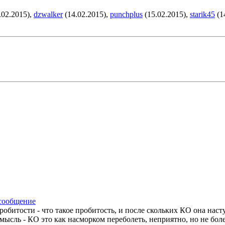
.02.2015),
dzwalker
(14.02.2015),
punchplus
(15.02.2015),
starik45
(1
робитости - что такое пробитость, и после скольких КО она наст
ысль - КО это как насморком переболеть, неприятно, но не бол