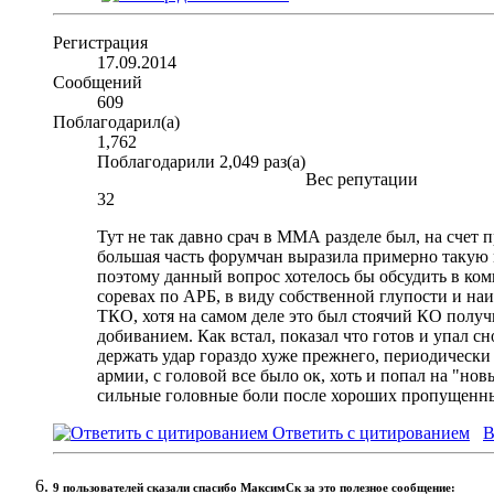
Регистрация
17.09.2014
Сообщений
609
Поблагодарил(а)
1,762
Поблагодарили 2,049 раз(а)
Вес репутации
32
Тут не так давно срач в ММА разделе был, на счет п
большая часть форумчан выразила примерно такую м
поэтому данный вопрос хотелось бы обсудить в компе
соревах по АРБ, в виду собственной глупости и н
ТКО, хотя на самом деле это был стоячий КО получи
добиванием. Как встал, показал что готов и упал сн
держать удар гораздо хуже прежнего, периодически 
армии, с головой все было ок, хоть и попал на "нов
сильные головные боли после хороших пропущенных 
Ответить с цитированием
В
9 пользователей сказали cпасибо МаксимСк за это полезное сообщение: