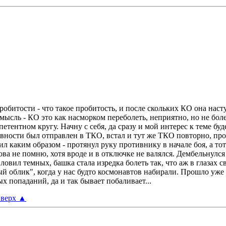
робитости - что такое пробитость, и после скольких КО она наст
ысль - КО это как насморком переболеть, неприятно, но не бол
тентном кругу. Начну с себя, да сразу и мой интерес к теме буде
аивности был отправлен в ТКО, встал и тут же ТКО повторно, п
л каким образом - протянул руку противнику в начале боя, а то
ова не помню, хотя вроде и в отключке не валялся. Дембельнулся 
ловил темных, башка стала изредка болеть так, что аж в глазах 
ый облик", когда у нас будто космонавтов набирали. Прошло уже 
попаданий, да и так бывает побаливает...
верх
▲