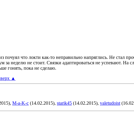
из почуял что локти как-то неправильно напряглись. Не стал пр
м за неделю не стоит. Связки адаптироваться не успевают. На с
ьше гонять, пока не сделаю.
верх
▲
2015),
M-a-K-c
(14.02.2015),
starik45
(14.02.2015),
valetudoist
(16.02