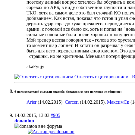
поэтому данный вопрос хотелось бы обсудить в компе
соревах по АРБ, в виду собственной глупости и н
ТКО, хотя на самом деле это был стоячий КО получи
добиванием. Как встал, показал что готов и упал сн
держать удар гораздо хуже прежнего, периодически 
армии, с головой все было ок, хоть и попал на "нов
сильные головные боли после хороших пропущенных 
Мой тренер всегда говорил так - голова это хруста
то момент шар лопнет. И кстати он разрешал у себя
быть для него перспективным спортсменом. Это для 
- страшны, но не критичны. Меньшая потеря функци
akaFynjy
Ответить с цитированием
В
6 пользователей сказали cпасибо donanton за это полезное сообщение:
Arier
(14.02.2015),
Carceri
(14.02.2015),
МаксимСк
(1
14.02.2015,
13:03
#905
donanton