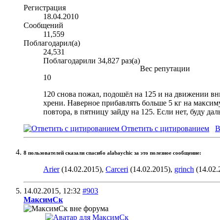
Регистрация
18.04.2010
Сообщений
11,559
Поблагодарил(а)
24,531
Поблагодарили 34,827 раз(а)
Вес репутации
10
120 снова пожал, подошёл на 125 и на движении вн
хрени. Наверное прибавлять больше 5 кг на максиму
повтора, в пятницу зайду на 125. Если нет, буду дал
Ответить с цитированием
В
8 пользователей сказали cпасибо alabaychic за это полезное сообщение:
Arier
(14.02.2015),
Carceri
(14.02.2015),
grinch
(14.02.
14.02.2015,
12:32
#903
МаксимСк