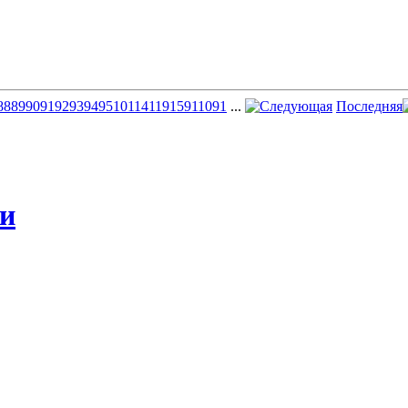
88
89
90
91
92
93
94
95
101
141
191
591
1091
...
Последняя
жи