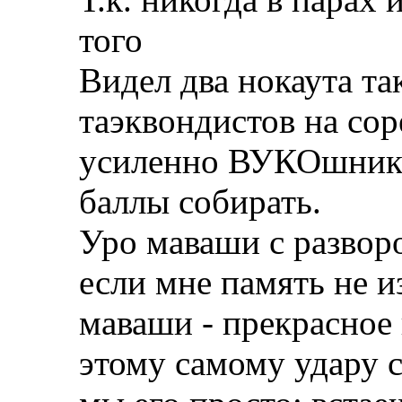
того
Видел два нокаута т
таэквондистов на сор
усиленно ВУКОшники
баллы собирать.
Уро маваши с развор
если мне память не из
маваши - прекрасное
этому самому удару с