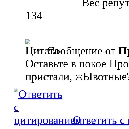
Вес репу
134
Сообщение от
П
Оставьте в покое Пр
пристали, жЫвотные
Ответить с