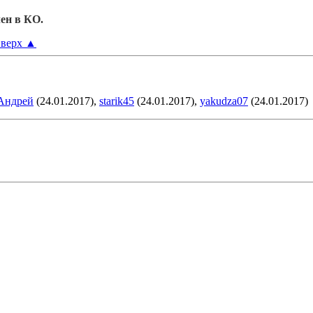
ен в КО.
верх
▲
Андрей
(24.01.2017),
starik45
(24.01.2017),
yakudza07
(24.01.2017)