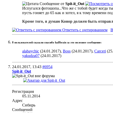
Сообщение от
Spit-it_Out
Испугался фотошопа...Что же с тобой будет когда т
пусть гоняет до 65 как и хотел, я к тому времени по
Кроме того, я думаю Конор должен быть отправл
Ответить с цитированием
В
8 пользователей сказали cпасибо halfbrain за это полезное сообщение:
alabaychic
(24.01.2017),
Boss
(24.01.2017),
Carceri
(25
yakudza07
(24.01.2017)
24.01.2017,
13:43
#6954
Spit-it_Out
Регистрация
05.11.2014
Адрес
Сибирь
Сообщений