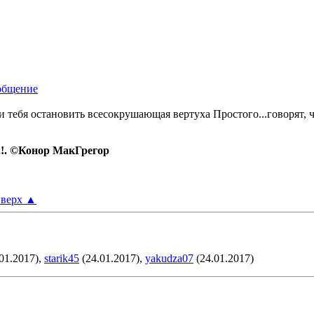
и тебя остановить всесокрушающая вертуха Простого...говорят, чт
.!. ©Конор МакГрегор
верх
▲
01.2017),
starik45
(24.01.2017),
yakudza07
(24.01.2017)