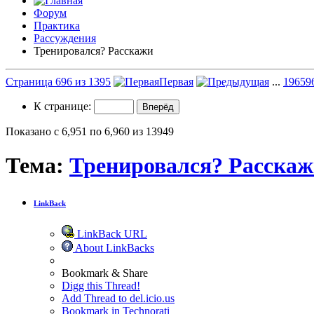
Форум
Практика
Рассуждения
Тренировался? Расскажи
Страница 696 из 1395
Первая
...
196
59
К странице:
Показано с 6,951 по 6,960 из 13949
Тема:
Тренировался? Расска
LinkBack
LinkBack URL
About LinkBacks
Bookmark & Share
Digg this Thread!
Add Thread to del.icio.us
Bookmark in Technorati