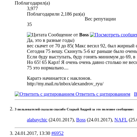
Поблагодарил(а)
3,977
Поблагодарили 2,186 раз(а)
Вес репутации
35
Сообщение от
Boss
Да, это в разные годы)
вес скачет от 70 до 85( Макс весил 92, был жирный 
Сегодня 75 вешу. Скинуть 5-6 кг раньше было очень 
Если буду выступать, буду гонять минимум до 69, в 
Но 65! 65 Карл! Я очень очень давно столько не вес
75 это нормально....
Каратэ начинается с наклонов.
http://my.mail.ru/inbox/alexandrov_ryu/
Ответить с цитированием
В
3 пользователей сказали cпасибо Старый Андрей за это полезное сообщение:
alabaychic
(24.01.2017),
Boss
(24.01.2017),
NAFL
(25.
24.01.2017,
13:30
#6952