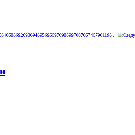
6
646
686
692
693
694
695
696
697
698
699
700
706
746
796
1196
...
жи