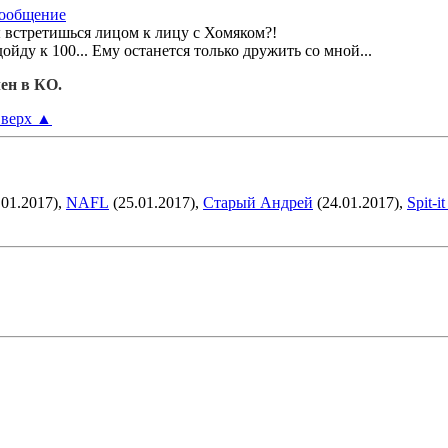
ы встретишься лицом к лицу с Хомяком?!
дойду к 100... Ему останется только дружить со мной...
ен в КО.
верх
▲
.01.2017),
NAFL
(25.01.2017),
Старый Андрей
(24.01.2017),
Spit-i