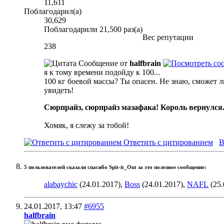
11,611
Поблагодарил(а)
30,629
Поблагодарили 21,500 раз(а)
Вес репутации
238
Сообщение от
halfbrain
я к тому времени подойду к 100...
100 кг боевой массы? Ты опасен. Не знаю, сможет л
увидеть!
Сюрпрайз, сюрпрайз мазафака! Король вернулся
Хомяк, я слежу за тобой!
Ответить с цитированием
В
5 пользователей сказали cпасибо Spit-it_Out за это полезное сообщение:
alabaychic
(24.01.2017),
Boss
(24.01.2017),
NAFL
(25.
24.01.2017,
13:47
#6955
halfbrain