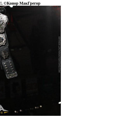
.!. ©Конор МакГрегор