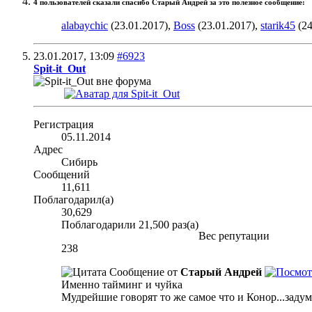
4 пользователей сказали cпасибо Старый Андрей за это полезное сообщение:
alabaychic
(23.01.2017),
Boss
(23.01.2017),
starik45
(24
23.01.2017,
13:09
#6923
Spit-it_Out
Регистрация
05.11.2014
Адрес
Сибирь
Сообщений
11,611
Поблагодарил(а)
30,629
Поблагодарили 21,500 раз(а)
Вес репутации
238
Сообщение от
Старый Андрей
Именно тайминг и чуйка
Мудрейшие говорят то же самое что и Конор...заду