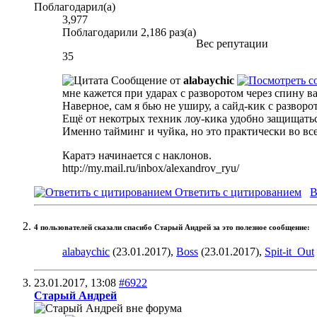
Поблагодарил(а)
3,977
Поблагодарили 2,186 раз(а)
Вес репутации
35
Сообщение от
alabaychic
мне кажется при ударах с разворотом через спину ва
Наверное, сам я бью не уширу, а сайд-кик с разворо
Ещё от некотрых техник лоу-кика удобно защищаться
Именно тайминг и чуйка, но это практически во все
Каратэ начинается с наклонов.
http://my.mail.ru/inbox/alexandrov_ryu/
Ответить с цитированием
В
4 пользователей сказали cпасибо Старый Андрей за это полезное сообщение:
alabaychic
(23.01.2017),
Boss
(23.01.2017),
Spit-it_Out
23.01.2017,
13:08
#6922
Старый Андрей