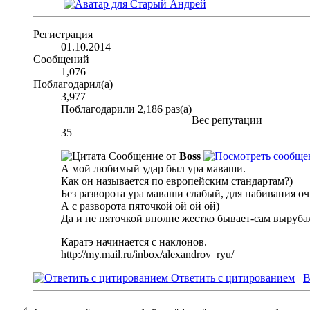
Регистрация
01.10.2014
Сообщений
1,076
Поблагодарил(а)
3,977
Поблагодарили 2,186 раз(а)
Вес репутации
35
Сообщение от
Boss
А мой любимый удар был ура маваши.
Как он называется по европейским стандартам?)
Без разворота ура маваши слабый, для набивания оч
А с разворота пяточкой ой ой ой)
Да и не пяточкой вполне жестко бывает-сам вырубал 
Каратэ начинается с наклонов.
http://my.mail.ru/inbox/alexandrov_ryu/
Ответить с цитированием
В