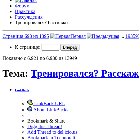
Форум
Практика
Рассуждения
Тренировался? Расскажи
Страница 693 из 1395
Первая
...
193
59
К странице:
Показано с 6,921 по 6,930 из 13949
Тема:
Тренировался? Расска
LinkBack
LinkBack URL
About LinkBacks
Bookmark & Share
Digg this Thread!
Add Thread to del.icio.us
Bookmark in Technorati