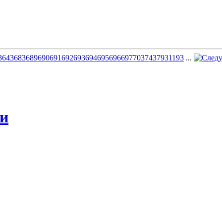
3
643
683
689
690
691
692
693
694
695
696
697
703
743
793
1193
...
жи