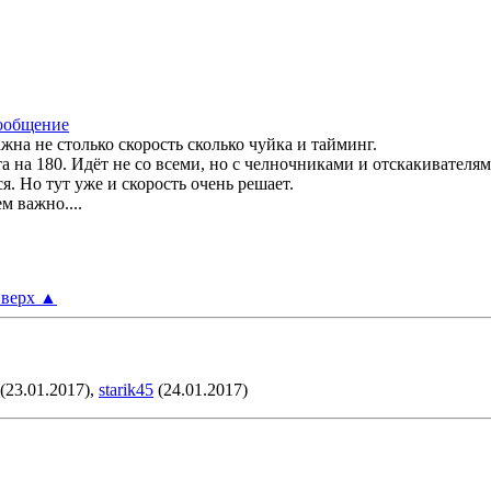
жна не столько скорость сколько чуйка и тайминг.
та на 180. Идёт не со всеми, но с челночниками и отскакивателям
. Но тут уже и скорость очень решает.
м важно....
верх
▲
(23.01.2017),
starik45
(24.01.2017)