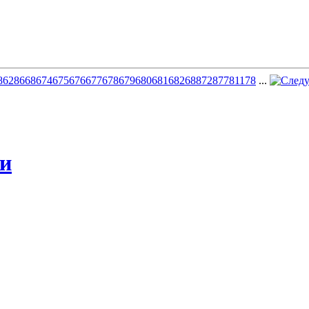
8
628
668
674
675
676
677
678
679
680
681
682
688
728
778
1178
...
жи