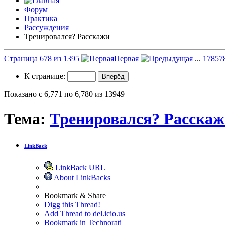
Форум
Практика
Рассуждения
Тренировался? Расскажи
Страница 678 из 1395
Первая
...
178
57
К странице:
Показано с 6,771 по 6,780 из 13949
Тема:
Тренировался? Расска
LinkBack
LinkBack URL
About LinkBacks
Bookmark & Share
Digg this Thread!
Add Thread to del.icio.us
Bookmark in Technorati