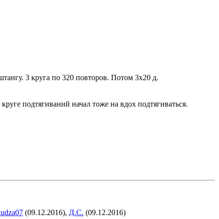
тангу. 3 круга по 320 повторов. Потом 3х20 д.
 круге подтягиваний начал тоже на вдох подтягиваться.
kudza07
(09.12.2016),
Д.С.
(09.12.2016)