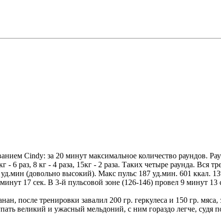
анием Cindy: за 20 минут максимальное количество раундов. Рау
г - 6 раз, 8 кг - 4 раза, 15кг - 2 раза. Таких четыре раунда. Вся
уд.мин (довольно высокий). Макс пульс 187 уд.мин. 601 ккал. 1
минут 17 сек. В 3-й пульсовой зоне (126-146) провел 9 минут 13 с
нан, после тренировки завалил 200 гр. геркулеса и 150 гр. мяса,
упать великий и ужасный мельдоний, с ним гораздо легче, судя 