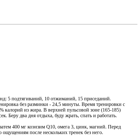
нд: 5 подтягиваний, 10 отжиманий, 15 приседаний.
 тренировка без разминки - 24,5 минуты. Время тренировки с
3% калорий из жира. В верхней пульсовой зоне (165-185)
ек. Беру два дня отдыха, буду жрать, спать и работать.
 затем 400 мг коэнзим Q10, омега 3, цинк, магний. Перед
по ощущениям после нескольких тренек без него.