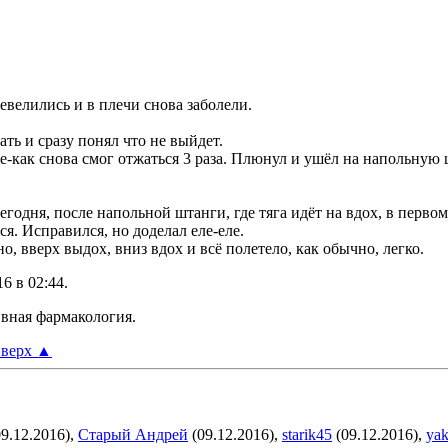
шевелились и в плечи снова заболели.
ть и сразу понял что не выйдет.
е-как снова смог отжаться 3 раза. Плюнул и ушёл на напольную ш
одня, после напольной штанги, где тяга идёт на вдох, в первом
ся. Исправился, но доделал еле-еле.
о, вверх выдох, вниз вдох и всё полетело, как обычно, легко.
16 в
02:44
.
ивная фармакология.
верх
▲
9.12.2016),
Старый Андрей
(09.12.2016),
starik45
(09.12.2016),
ya