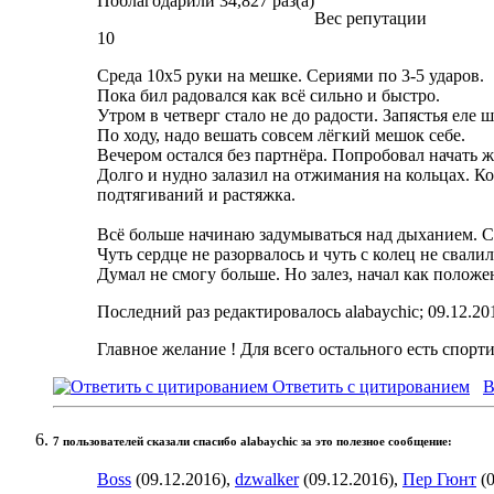
Поблагодарили 34,827 раз(а)
Вес репутации
10
Среда 10х5 руки на мешке. Сериями по 3-5 ударов.
Пока бил радовался как всё сильно и быстро.
Утром в четверг стало не до радости. Запястья еле 
По ходу, надо вешать совсем лёгкий мешок себе.
Вечером остался без партнёра. Попробовал начать жа
Долго и нудно залазил на отжимания на кольцах. Ко
подтягиваний и растяжка.
Всё больше начинаю задумываться над дыханием. Сег
Чуть сердце не разорвалось и чуть с колец не свалил
Думал не смогу больше. Но залез, начал как положен
Последний раз редактировалось alabaychic; 09.12.20
Главное желание ! Для всего остального есть спорт
Ответить с цитированием
В
7 пользователей сказали cпасибо alabaychic за это полезное сообщение:
Boss
(09.12.2016),
dzwalker
(09.12.2016),
Пер Гюнт
(0