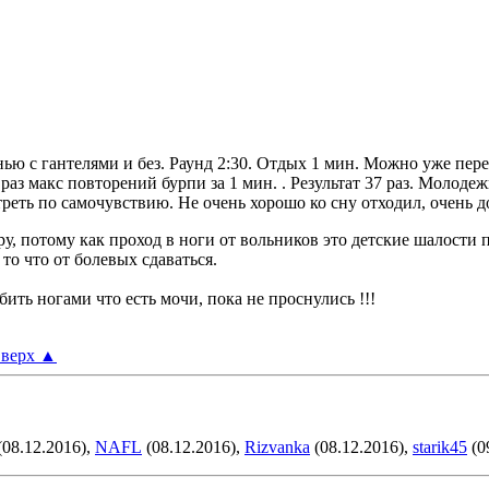
енью с гантелями и без. Раунд 2:30. Отдых 1 мин. Можно уже пер
аз макс повторений бурпи за 1 мин. . Результат 37 раз. Молодежь
еть по самочувствию. Не очень хорошо ко сну отходил, очень 
у, потому как проход в ноги от вольников это детские шалости 
 то что от болевых сдаваться.
бить ногами что есть мочи, пока не проснулись !!!
верх
▲
(08.12.2016),
NAFL
(08.12.2016),
Rizvanka
(08.12.2016),
starik45
(0