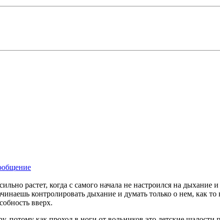
сильно растет, когда с самого начала не настроился на дыхание и
ачинаешь контролировать дыхание и думать только о нем, как то 
собность вверх.
у, потому как проход в ноги от вольников это детские шалости 