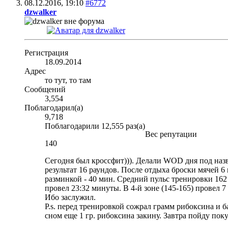
08.12.2016,
19:10
#6772
dzwalker
Регистрация
18.09.2014
Адрес
то тут, то там
Сообщений
3,554
Поблагодарил(а)
9,718
Поблагодарили 12,555 раз(а)
Вес репутации
140
Сегодня был кроссфит))). Делали WOD дня под назв
результат 16 раундов. После отдыха броски мячей 6 к
разминкой - 40 мин. Средний пульс тренировки 162 
провел 23:32 минуты. В 4-й зоне (145-165) провел 7 
Ибо заслужил.
P.s. перед тренировкой сожрал грамм рибоксина и ба
сном еще 1 гр. рибоксина закину. Завтра пойду пок