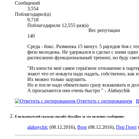
Сообщений
3,554
Поблагодарил(а)
9,718
Поблагодарили 12,555 раз(а)
Вес репутации
140
Среда - бокс. Разминка 15 минут. 5 раундов боя с т
физо молодежь. Не удержался и сделал с ними один р
расписанию функциональный тренинг, но буду смотр
"Из юности моё самое серьёзное отношение к партер
знают что от нокаута надо падать, собственно, как и
Их можно только задушить.
Но и после надо обязательно сразу вскакивать и дол
А просыпаются они очень быстро
" - Alabaychik
Ответить с цитированием
В
8 пользователей сказали cпасибо dzwalker за это полезное сообщение:
alabaychic
(08.12.2016),
Boss
(08.12.2016),
Пер Гюнт