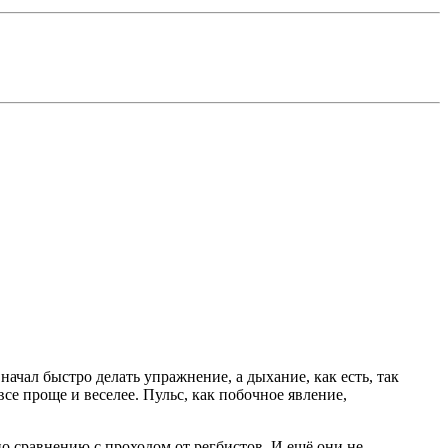
 начал быстро делать упражнение, а дыхание, как есть, так
все проще и веселее. Пульс, как побочное явление,
по сравнению с проходом от регбистов. И ещё они не