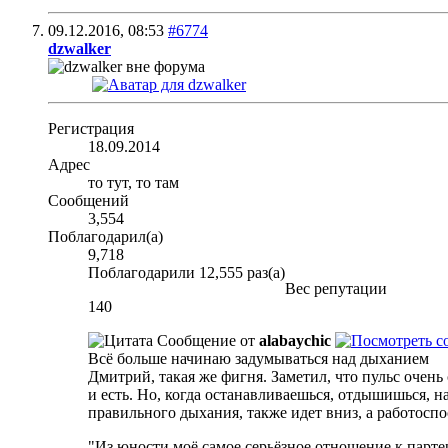
09.12.2016,
08:53
#6774
dzwalker
Регистрация
18.09.2014
Адрес
то тут, то там
Сообщений
3,554
Поблагодарил(а)
9,718
Поблагодарили 12,555 раз(а)
Вес репутации
140
Сообщение от
alabaychic
Всё больше начинаю задумываться над дыханием
Дмитрий, такая же фигня. Заметил, что пульс очень 
и есть. Но, когда останавливаешься, отдышишься, н
правильного дыхания, также идет вниз, а работоспо
"Из юности моё самое серьёзное отношение к партер