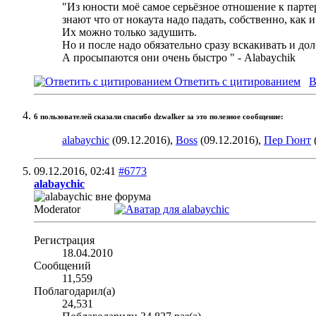
"Из юности моё самое серьёзное отношение к партер
знают что от нокаута надо падать, собственно, как и
Их можно только задушить.
Но и после надо обязательно сразу вскакивать и дол
А просыпаются они очень быстро
" - Alabaychik
Ответить с цитированием
В
6 пользователей сказали cпасибо dzwalker за это полезное сообщение:
alabaychic
(09.12.2016),
Boss
(09.12.2016),
Пер Гюнт
09.12.2016,
02:41
#6773
alabaychic
Moderator
Регистрация
18.04.2010
Сообщений
11,559
Поблагодарил(а)
24,531