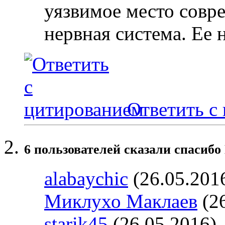
уязвимое место совр
нервная система. Ее 
Ответить с
6 пользователей сказали cпасибо
alabaychic
(26.05.201
Миклухо Маклаев
(26
starik45
(26.05.2016)