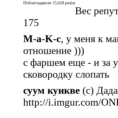
Поблагодарили 15,628 раз(а)
Вес репу
175
M-a-K-c
, у меня к м
отношение )))
с фаршем еще - и за 
сковородку слопать
суум куикве
(с) Дад
http://i.imgur.com/ON