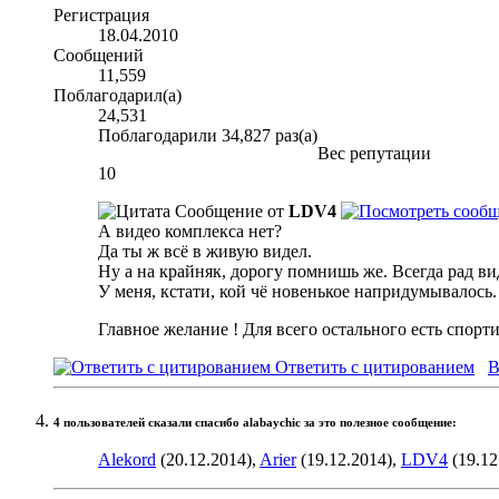
Регистрация
18.04.2010
Сообщений
11,559
Поблагодарил(а)
24,531
Поблагодарили 34,827 раз(а)
Вес репутации
10
Сообщение от
LDV4
А видео комплекса нет?
Да ты ж всё в живую видел.
Ну а на крайняк, дорогу помнишь же. Всегда рад ви
У меня, кстати, кой чё новенькое напридумывалось
Главное желание ! Для всего остального есть спорт
Ответить с цитированием
В
4 пользователей сказали cпасибо alabaychic за это полезное сообщение:
Alekord
(20.12.2014),
Arier
(19.12.2014),
LDV4
(19.12