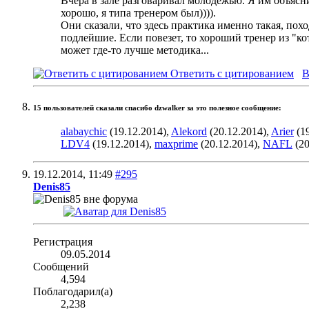
Вчера в зале разговаривал молодежью. Я им объяснил
хорошо, я типа тренером был)))).
Они сказали, что здесь практика именно такая, пох
подлейшие. Если повезет, то хороший тренер из "кот
может где-то лучше методика...
Ответить с цитированием
В
15 пользователей сказали cпасибо dzwalker за это полезное сообщение:
alabaychic
(19.12.2014),
Alekord
(20.12.2014),
Arier
(19
LDV4
(19.12.2014),
maxprime
(20.12.2014),
NAFL
(20
19.12.2014,
11:49
#295
Denis85
Регистрация
09.05.2014
Сообщений
4,594
Поблагодарил(а)
2,238