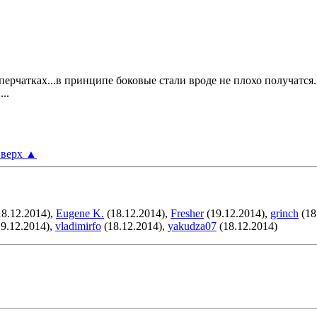
перчатках...в принципе боковые стали вроде не плохо получатся.
..
верх
▲
8.12.2014),
Eugene K.
(18.12.2014),
Fresher
(19.12.2014),
grinch
(18
9.12.2014),
vladimirfo
(18.12.2014),
yakudza07
(18.12.2014)