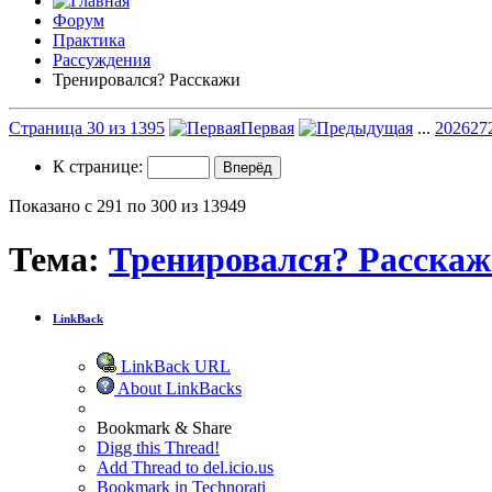
Форум
Практика
Рассуждения
Тренировался? Расскажи
Страница 30 из 1395
Первая
...
20
26
27
К странице:
Показано с 291 по 300 из 13949
Тема:
Тренировался? Расска
LinkBack
LinkBack URL
About LinkBacks
Bookmark & Share
Digg this Thread!
Add Thread to del.icio.us
Bookmark in Technorati