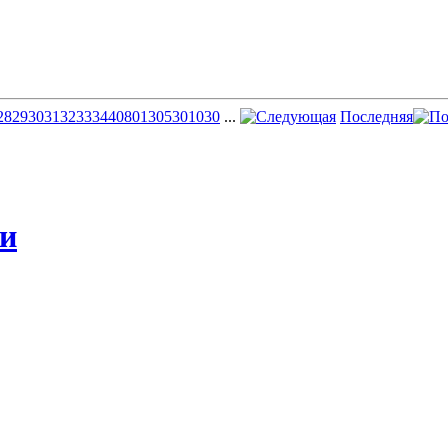
28
29
30
31
32
33
34
40
80
130
530
1030
...
Последняя
жи