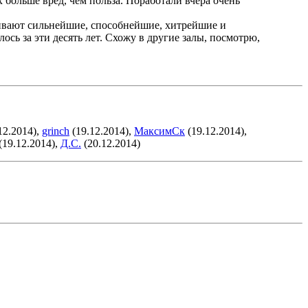
х больше вред, чем польза. Поработали вчера очень
ыживают сильнейшие, способнейшие, хитрейшие и
ось за эти десять лет. Схожу в другие залы, посмотрю,
12.2014),
grinch
(19.12.2014),
МаксимСк
(19.12.2014),
(19.12.2014),
Д.С.
(20.12.2014)