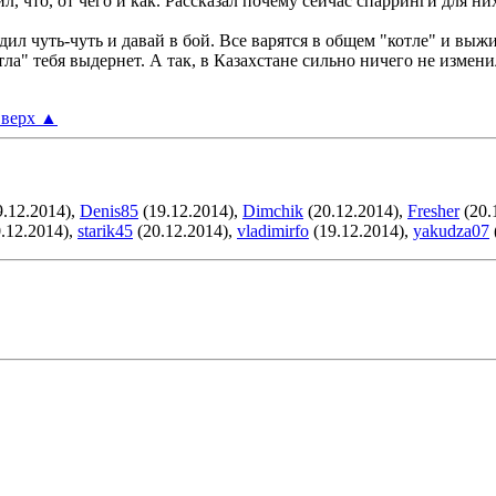
, что, от чего и как. Рассказал почему сейчас спарринги для ни
одил чуть-чуть и давай в бой. Все варятся в общем "котле" и в
ла" тебя выдернет. А так, в Казахстане сильно ничего не изменил
верх
▲
.12.2014),
Denis85
(19.12.2014),
Dimchik
(20.12.2014),
Fresher
(20.
.12.2014),
starik45
(20.12.2014),
vladimirfo
(19.12.2014),
yakudza07