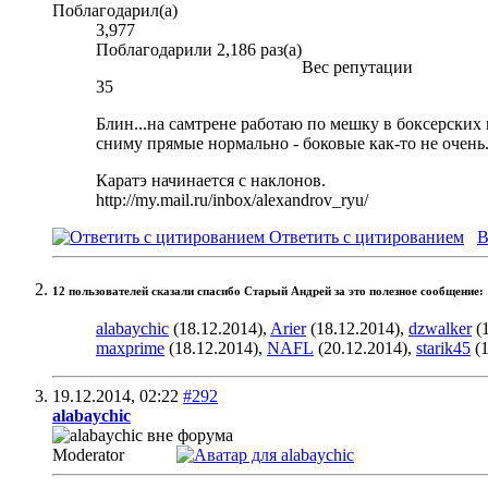
Поблагодарил(а)
3,977
Поблагодарили 2,186 раз(а)
Вес репутации
35
Блин...на самтрене работаю по мешку в боксерских 
сниму прямые нормально - боковые как-то не очень..
Каратэ начинается с наклонов.
http://my.mail.ru/inbox/alexandrov_ryu/
Ответить с цитированием
В
12 пользователей сказали cпасибо Старый Андрей за это полезное сообщение:
alabaychic
(18.12.2014),
Arier
(18.12.2014),
dzwalker
(1
maxprime
(18.12.2014),
NAFL
(20.12.2014),
starik45
(1
19.12.2014,
02:22
#292
alabaychic
Moderator