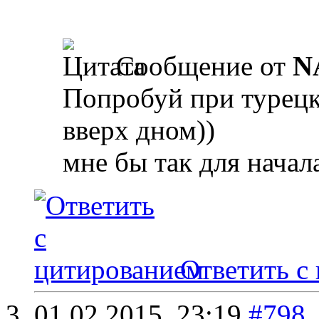
Сообщение от
N
Попробуй при турец
вверх дном))
мне бы так для начал
Ответить с
01.02.2015,
23:19
#798