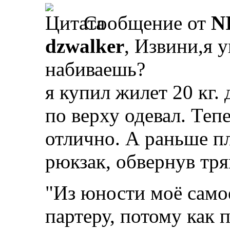
Сообщение от
N
dzwalker
, Извини,я 
набиваешь?
я купил жилет 20 кг.
по верху одевал. Теп
отлично. А раньше пл
рюкзак, обвернув тр
"Из юности моё само
партеру, потому как 