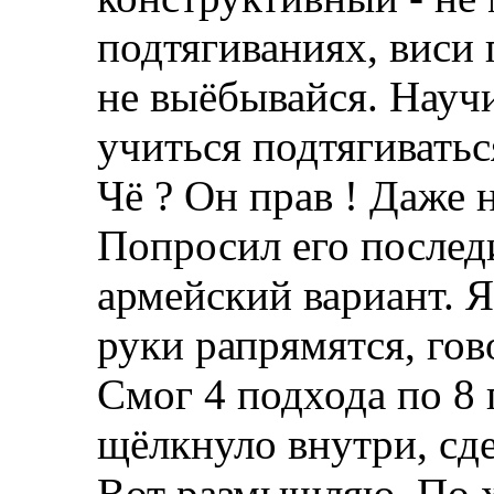
подтягиваниях, виси 
не выёбывайся. Науч
учиться подтягиватьс
Чё ? Он прав ! Даже 
Попросил его последи
армейский вариант. Я
руки рапрямятся, гов
Смог 4 подхода по 8 
щёлкнуло внутри, сде
Вот размышляю. По хо