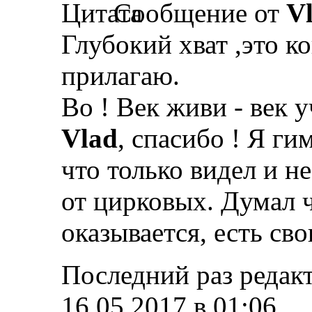
Сообщение от
V
Глубокий хват ,это ко
прилагаю.
Во ! Век живи - век у
Vlad
, спасибо ! Я ги
что только видел и н
от цирковых. Думал ч
оказывается, есть св
Последний раз редакт
16.05.2017 в
01:06
.