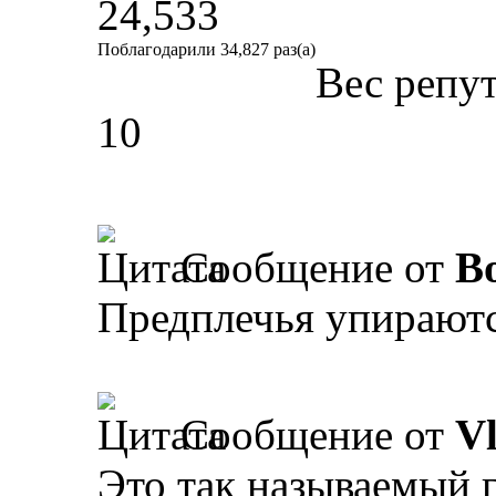
24,533
Поблагодарили 34,827 раз(а)
Вес репу
10
Сообщение от
B
Предплечья упираютс
Сообщение от
V
Это так называемый г