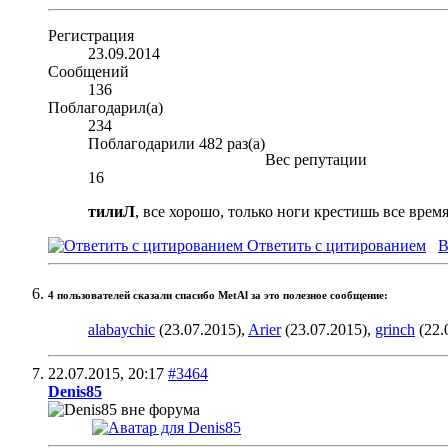
Регистрация
23.09.2014
Сообщений
136
Поблагодарил(а)
234
Поблагодарили 482 раз(а)
Вес репутации
16
тилиЛ
, все хорошо, только ноги крестишь все врем
Ответить с цитированием
В
4 пользователей сказали cпасибо MetAl за это полезное сообщение:
alabaychic
(23.07.2015),
Arier
(23.07.2015),
grinch
(22.
22.07.2015,
20:17
#3464
Denis85