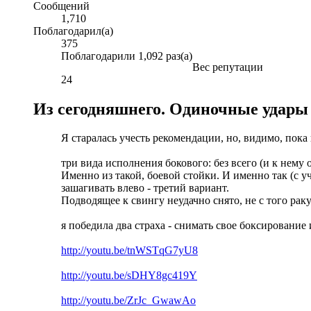
Сообщений
1,710
Поблагодарил(а)
375
Поблагодарили 1,092 раз(а)
Вес репутации
24
Из сегодняшнего. Одиночные удары
Я старалась учесть рекомендации, но, видимо, пока 
три вида исполнения бокового: без всего (и к нему 
Именно из такой, боевой стойки. И именно так (с у
зашагивать влево - третий вариант.
Подводящее к свингу неудачно снято, не с того раку
я победила два страха - снимать свое боксирование 
http://youtu.be/tnWSTqG7yU8
http://youtu.be/sDHY8gc419Y
http://youtu.be/ZrJc_GwawAo