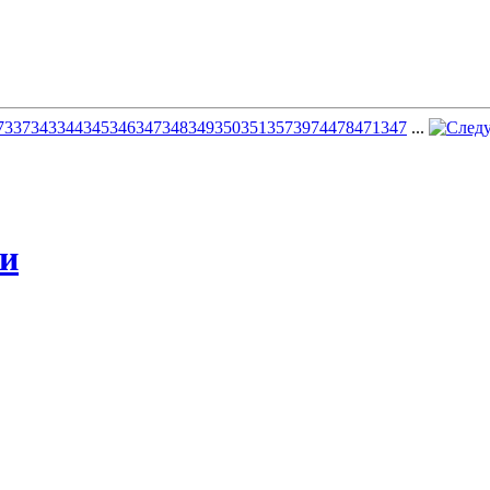
7
337
343
344
345
346
347
348
349
350
351
357
397
447
847
1347
...
жи