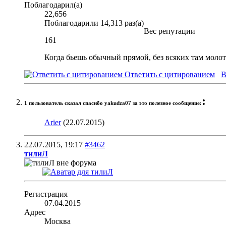
Поблагодарил(а)
22,656
Поблагодарили 14,313 раз(а)
Вес репутации
161
Когда бьешь обычный прямой, без всяких там молотк
Ответить с цитированием
В
:
1 пользователь сказал cпасибо yakudza07 за это полезное сообщение:
Arier
(22.07.2015)
22.07.2015,
19:17
#3462
тилиЛ
Регистрация
07.04.2015
Адрес
Москва