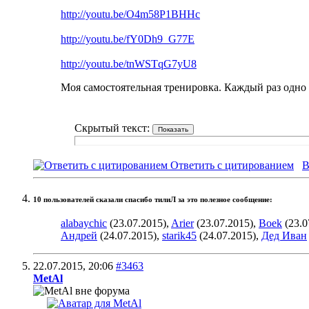
http://youtu.be/O4m58P1BHHc
http://youtu.be/fY0Dh9_G77E
http://youtu.be/tnWSTqG7yU8
Моя самостоятельная тренировка. Каждый раз одно 
Скрытый текст:
Ответить с цитированием
В
10 пользователей сказали cпасибо тилиЛ за это полезное сообщение:
alabaychic
(23.07.2015),
Arier
(23.07.2015),
Boek
(23.0
Андрей
(24.07.2015),
starik45
(24.07.2015),
Дед Иван
22.07.2015,
20:06
#3463
MetAl