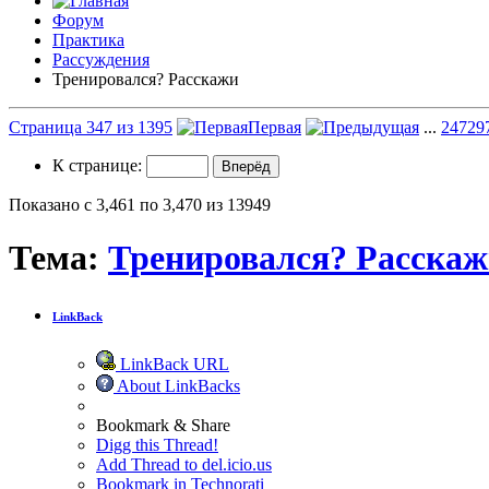
Форум
Практика
Рассуждения
Тренировался? Расскажи
Страница 347 из 1395
Первая
...
247
29
К странице:
Показано с 3,461 по 3,470 из 13949
Тема:
Тренировался? Расска
LinkBack
LinkBack URL
About LinkBacks
Bookmark & Share
Digg this Thread!
Add Thread to del.icio.us
Bookmark in Technorati