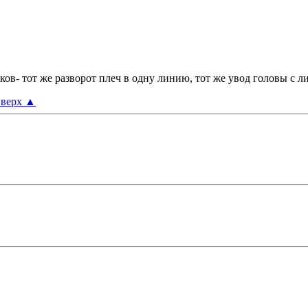
ов- тот же разворот плеч в одну линию, тот же увод головы с ли
верх
▲