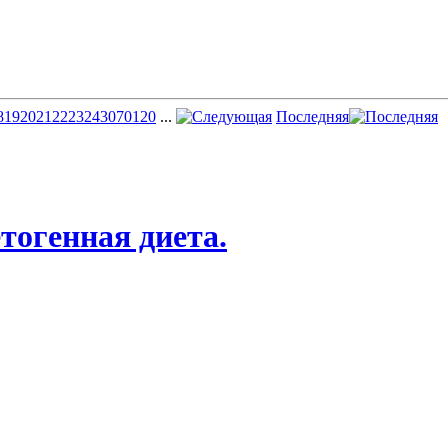
8
19
20
21
22
23
24
30
70
120
...
Последняя
етогенная диета.