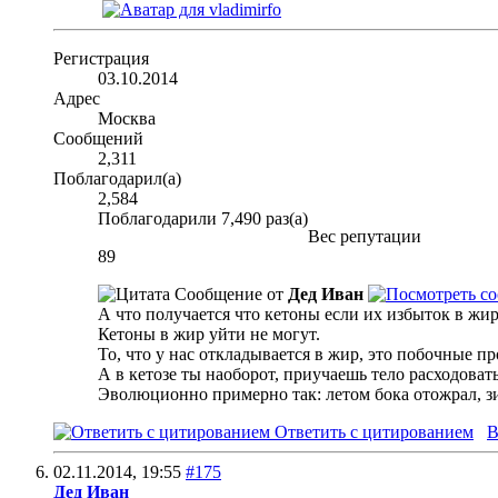
Регистрация
03.10.2014
Адрес
Москва
Сообщений
2,311
Поблагодарил(а)
2,584
Поблагодарили 7,490 раз(а)
Вес репутации
89
Сообщение от
Дед Иван
А что получается что кетоны если их избыток в жир
Кетоны в жир уйти не могут.
То, что у нас откладывается в жир, это побочные п
А в кетозе ты наоборот, приучаешь тело расходоват
Эволюционно примерно так: летом бока отожрал, з
Ответить с цитированием
В
02.11.2014,
19:55
#175
Дед Иван