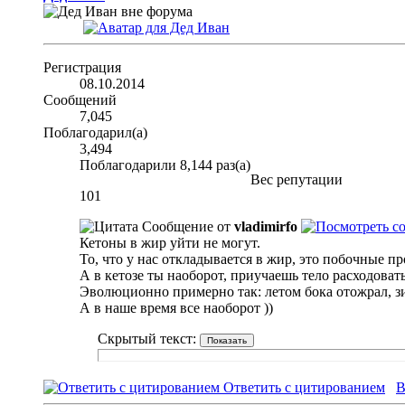
Регистрация
08.10.2014
Сообщений
7,045
Поблагодарил(а)
3,494
Поблагодарили 8,144 раз(а)
Вес репутации
101
Сообщение от
vladimirfo
Кетоны в жир уйти не могут.
То, что у нас откладывается в жир, это побочные п
А в кетозе ты наоборот, приучаешь тело расходоват
Эволюционно примерно так: летом бока отожрал, з
А в наше время все наоборот ))
Скрытый текст:
Ответить с цитированием
В