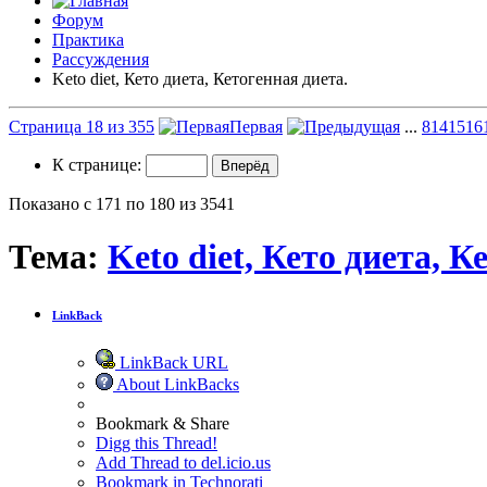
Форум
Практика
Рассуждения
Keto diet, Кето диета, Кетогенная диета.
Страница 18 из 355
Первая
...
8
14
15
16
К странице:
Показано с 171 по 180 из 3541
Тема:
Keto diet, Кето диета, К
LinkBack
LinkBack URL
About LinkBacks
Bookmark & Share
Digg this Thread!
Add Thread to del.icio.us
Bookmark in Technorati