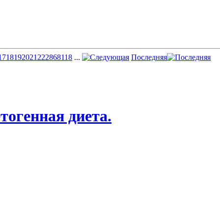
17
18
19
20
21
22
28
68
118
...
Последняя
етогенная диета.