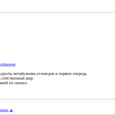
родукты метаболизма углеводов в первую очередь.
ь собственный жир.
имой их скинул.
верх
▲