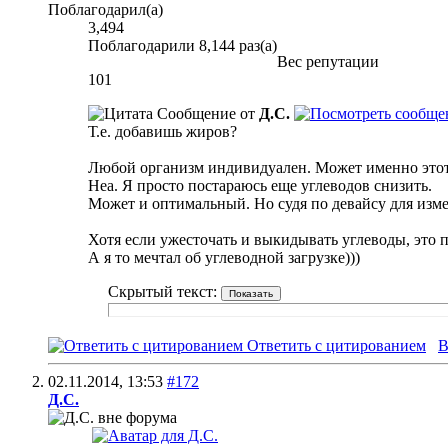
Поблагодарил(а)
3,494
Поблагодарили 8,144 раз(а)
Вес репутации
101
Сообщение от
Д.С.
Т.е. добавишь жиров?
Любой организм индивидуален. Может именно этот у
Неа. Я просто постараюсь еще углеводов снизить.
Может и оптимальный. Но судя по девайсу для изме
Хотя если ужесточать и выкидывать углеводы, это п
А я то мечтал об углеводной загрузке)))
Скрытый текст:
Ответить с цитированием
В
02.11.2014,
13:53
#172
Д.С.