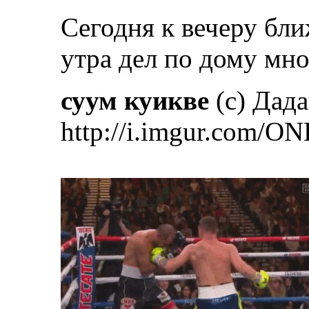
Сегодня к вечеру бли
утра дел по дому мно
суум куикве
(с) Дад
http://i.imgur.com/ON