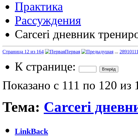
Практика
Рассуждения
Carceri дневник тренир
Страница 12 из 164
Первая
...
2
8
9
10
11
К странице:
Показано с 111 по 120 из 
Тема:
Carceri дневн
LinkBack