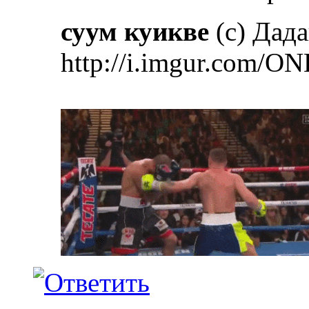
суум куикве
(с) Дад
http://i.imgur.com/ON