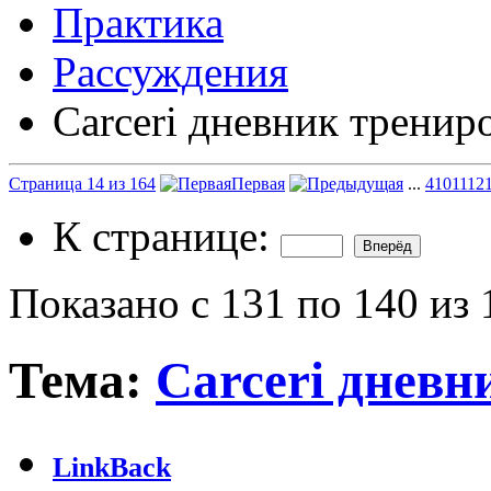
Практика
Рассуждения
Carceri дневник тренир
Страница 14 из 164
Первая
...
4
10
11
12
К странице:
Показано с 131 по 140 из 
Тема:
Carceri дневн
LinkBack