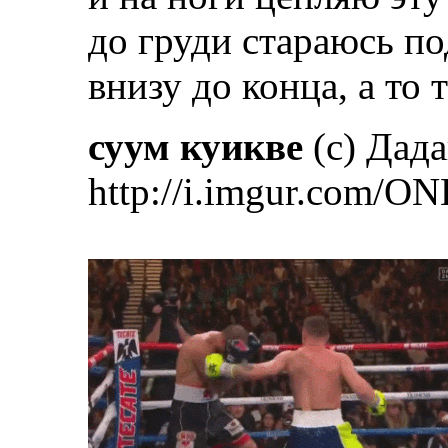
до груди стараюсь по
внизу до конца, а то 
суум куикве
(с) Дад
http://i.imgur.com/ON