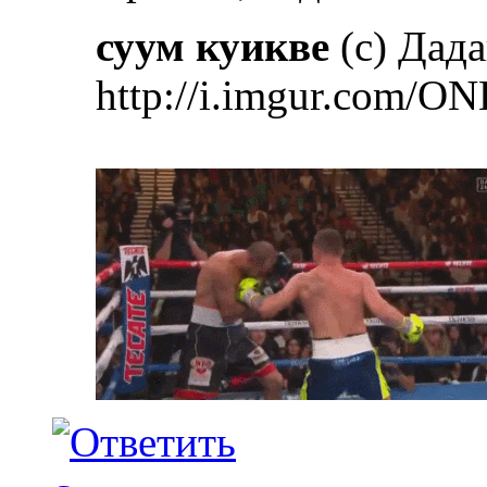
суум куикве
(с) Дад
http://i.imgur.com/ON