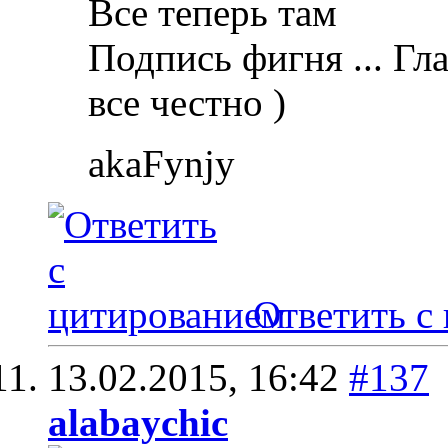
Все теперь там
Подпись фигня ... Гл
все честно )
akaFynjy
Ответить с
13.02.2015,
16:42
#137
alabaychic