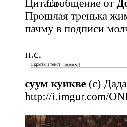
Сообщение от
Д
Прошлая тренька жим
пачму в подписи мол
п.с.
Скрытый текст:
суум куикве
(с) Дад
http://i.imgur.com/ON