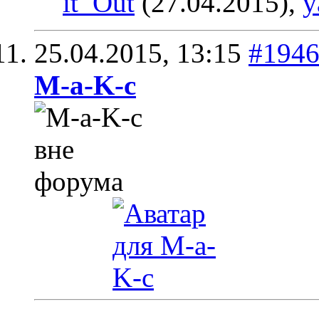
it_Out
(27.04.2015),
y
25.04.2015,
13:15
#194
M-a-K-c