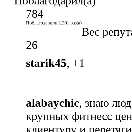
Поблагодарил(а)
784
Поблагодарили 1,391 раз(а)
Вес репут
26
starik45
, +1
alabaychic
, знаю люд
крупных фитнесс цен
клиентуру и перетяг