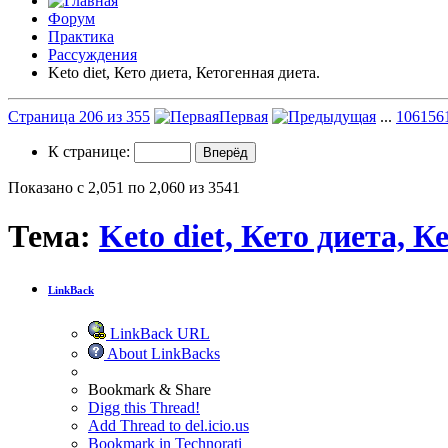
Форум
Практика
Рассуждения
Keto diet, Кето диета, Кетогенная диета.
Страница 206 из 355
Первая
...
106
156
К странице:
Показано с 2,051 по 2,060 из 3541
Тема:
Keto diet, Кето диета, К
LinkBack
LinkBack URL
About LinkBacks
Bookmark & Share
Digg this Thread!
Add Thread to del.icio.us
Bookmark in Technorati