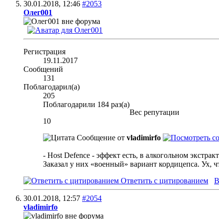
30.01.2018,
12:46
#2053
Олег001
Регистрация
19.11.2017
Сообщений
131
Поблагодарил(а)
205
Поблагодарили 184 раз(а)
Вес репутации
10
Сообщение от
vladimirfo
- Host Defence - эффект есть, в алкогольном экстра
Заказал у них «военный» вариант кордицепса. Ух, чт
Ответить с цитированием
В
30.01.2018,
12:57
#2054
vladimirfo