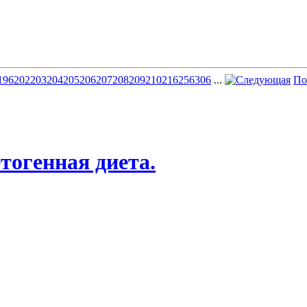
196
202
203
204
205
206
207
208
209
210
216
256
306
...
По
етогенная диета.