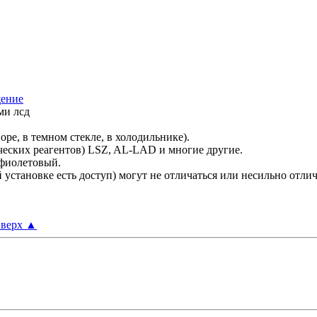
ми лсд
ре, в темном стекле, в холодильнике).
ческих реагентов) LSZ, AL-LAD и многие другие.
в фиолетовый.
 установке есть доступ) могут не отличаться или несильно отли
верх
▲