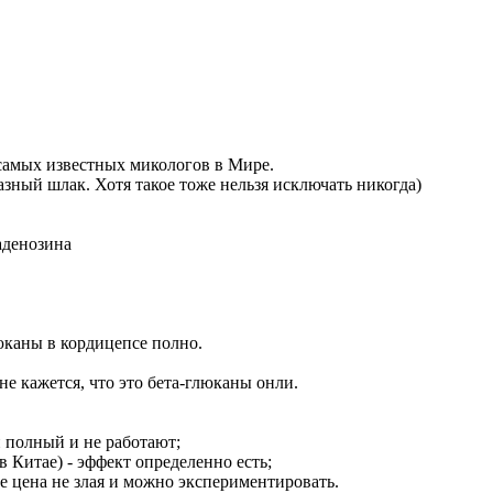
з самых известных микологов в Мире.
азный шлак. Хотя такое тоже нельзя исключать никогда)
аденозина
юканы в кордицепсе полно.
не кажется, что это бета-глюканы онли.
й полный и не работают;
 Китае) - эффект определенно есть;
кте цена не злая и можно экспериментировать.