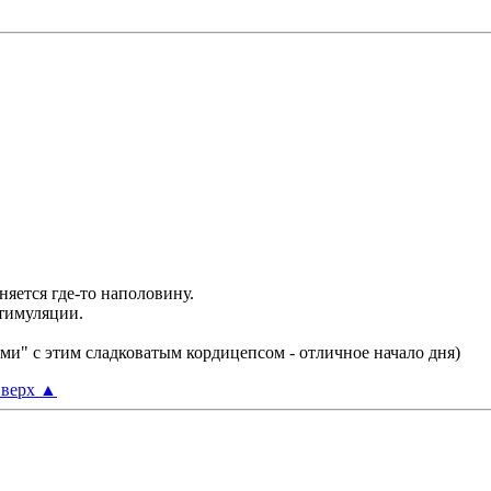
няется где-то наполовину.
стимуляции.
и" с этим сладковатым кордицепсом - отличное начало дня)
верх
▲