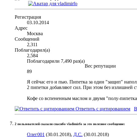
Регистрация
03.10.2014
Адрес
Москва
Сообщений
2,311
Поблагодарил(а)
2,584
Поблагодарили 7,490 раз(а)
Вес репутации
89
Я сейчас его и пью. Пипетка за один "защип" напол
2 пипетки добавляют сил. При этом без излишней 
Кофе со вспененным маслом и двумя "полу-пипеткам
Ответить с цитированием
В
2 пользователей сказали cпасибо vladimirfo за это полезное сообщение:
Олег001
(30.01.2018),
Д.С.
(30.01.2018)