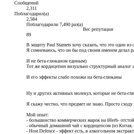
Сообщений
2,311
Поблагодарил(а)
2,584
Поблагодарили 7,490 раз(а)
Вес репутации
89
В защиту Paul Stamets хочу сказать, что это один и
Я сомневаюсь, что он бы под своим именем делал р
И не бета-глюканом единым)
Тот же кордицепин визуально структурный аналог 
И его эффекты слабо похожи на бета-глюканы
Ну и других активных молекул, которые не бета-гл
Я скажу честно, что предмет не знаю. Просто сходу 
Мой опыт:
- большинство коммерческих марок на iHerb- отсто
- обычный домашний чай с кордицепсом (из Китая, в
- Host Defence - эффект есть, в алкогольном экстра