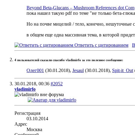
Beyond Beta-Glucans – Mushroom References dot Com
пока нашел такую pdf по теме "не только бета-глюк
Но на почве мицелий / тело, конечно, нешуточные ск
в общем еще одна массивная тема, в которой приде
Ответить с цитированием
В
4 пользователей сказали cпасибо vladimirfo за это полезное сообщение:
Олег001
(30.01.2018),
Jesaul
(30.01.2018),
Spit-it_Out
30.01.2018,
00:36
#2052
vladimirfo
Регистрация
03.10.2014
Адрес
Москва
Сообщений