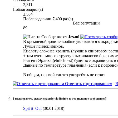
2,311
Поблагодарил(а)
2,584
Поблагодарили 7,490 раз(а)
Вес репутации
89
Сообщение от
Jesaul
В кремневой долине вообще увлекаются микродоза
Лучше псилоцибинов.
Кислоту сложнее хранить (лучше в спиртовом раство
+ там очень много структурных аналогов (ака хими
Реагент Эрлиха (ehrlich test) будет все окрашивать 
Данные по температуре плавления (если к подобной
В общем, не свой синтез употребять не стоит
Ответить с цитированием
В
:
1 пользователь сказал cпасибо vladimirfo за это полезное сообщение:
Spit-it_Out
(30.01.2018)