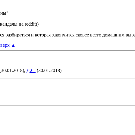
аны".
андалы на reddit))
тся разбираться и которая закончится скорее всего домашним вы
верх
▲
(30.01.2018),
Д.С.
(30.01.2018)