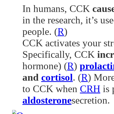
In humans, CCK
caus
in the research, it’s us
people. (
R
)
CCK activates your str
Specifically, CCK
incr
hormone) (
R
)
prolact
and
cortisol
. (
R
) Mor
to CCK when
CRH
is 
aldosterone
secretion.