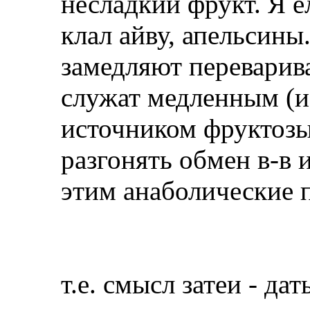
несладкий фрукт. Я е
клал айву, апельсин
замедляют переварив
служат медленным (и
источником фруктозы 
разгонять обмен в-в
этим анаболические 
т.е. смысл затеи - д