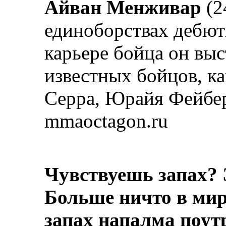
Айван Менживар
(2
единоборствах дебюти
карьере бойца он выс
известных бойцов, к
Серра, Юрайя Фейбер
mmaoctagon.ru
Чувствуешь запах? 
Больше ничто в мире
запах напалма поут