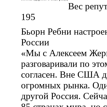
Вес репу
195
Бьорн Ребни настроен
России
«Мы с Алексеем Жер
разговаривали по это
согласен. Вне США дл
огромных рынка. Оди
другой Россия. Сейч
85 странах мира, но