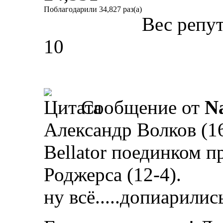
Поблагодарили 34,827 раз(а)
Вес репу
10
Сообщение от
N
Александр Волков (16
Bellator поединком п
Роджерса (12-4).
ну всё.....допиарились.