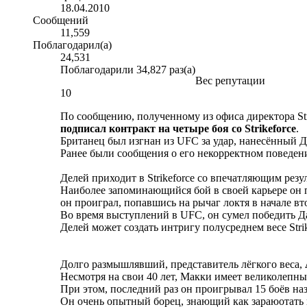
18.04.2010
Сообщений
11,559
Поблагодарил(а)
24,531
Поблагодарили 34,827 раз(а)
Вес репутации
10
По сообщению, полученному из офиса директора St
подписал контракт на четыре боя со Strikeforce
.
Британец был изгнан из UFC за удар, нанесённый 
Ранее были сообщения о его некорректном поведени
Делей приходит в Strikeforce со впечатляющим резул
Наиболее запоминающийся бой в своей карьере он 
он проиграл, попавшись на рычаг локтя в начале вт
Во время выступлений в UFC, он сумел победить Д
Делей может создать интригу полусреднем весе Strik
Долго размышлявший, представитель лёгкого веса,
Несмотря на свои 40 лет, Макки имеет великолепный
При этом, последний раз он проигрывал 15 боёв наз
Он очень опытный борец, знающий как зараюотать по