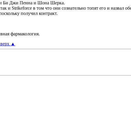
и Би Джи Пенна и Шона Шерка.
к и Strikeforce в том что они сознательно топят его и назвал о
поскольку получил контракт.
ивная фармакология.
верх
▲