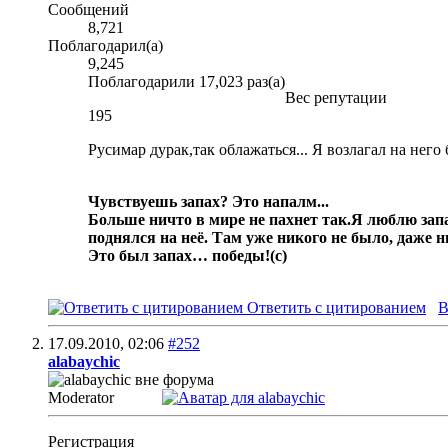
Сообщений
8,721
Поблагодарил(а)
9,245
Поблагодарили 17,023 раз(а)
Вес репутации
195
Русимар дурак,так облажаться... Я возлагал на н
Чувствуешь запах? Это напалм...
Больше ничто в мире не пахнет так.
Я люблю запа
поднялся на неё. Там уже никого не было, даже 
Это был запах… победы!
(с)
Ответить с цитированием
В
17.09.2010,
02:06
#252
alabaychic
Moderator
Регистрация