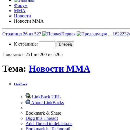
Форум
ММА
Новости
Новости ММА
Страница 26 из 527
Первая
...
16
22
23
2
К странице:
Показано с 251 по 260 из 5265
Тема:
Новости ММА
LinkBack
LinkBack URL
About LinkBacks
Bookmark & Share
Digg this Thread!
Add Thread to del.icio.us
Bookmark in Technorati