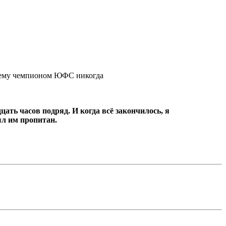
ть ему чемпионом ЮФС никогда
цать часов подряд.
И когда всё закончилось, я
ыл им пропитан.