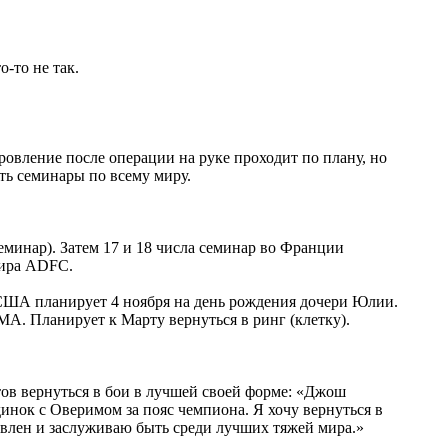
о-то не так.
овление после операции на руке проходит по плану, но
ть семинары по всему миру.
еминар). Затем 17 и 18 числа семинар во Франции
нира ADFC.
в США планирует 4 ноября на день рождения дочери Юлии.
А. Планирует к Марту вернуться в ринг (клетку).
отов вернуться в бои в лучшей своей форме: «Джош
динок с Оверимом за пояс чемпиона. Я хочу вернуться в
товлен и заслуживаю быть среди лучших тяжей мира.»