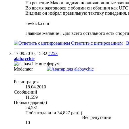
На решение Макки видимо повлияли личные звонк
Во время разговоров с обоими он обвинил как UFC та
Видимо он избрал правильную тактику поведения, 
lowkick.com
Главное желание ! Для всего остального есть спорт
Ответить с цитированием
В
17.09.2010,
15:32
#253
alabaychic
Moderator
Регистрация
18.04.2010
Сообщений
11,559
Поблагодарил(а)
24,531
Поблагодарили 34,827 раз(а)
Вес репутации
10