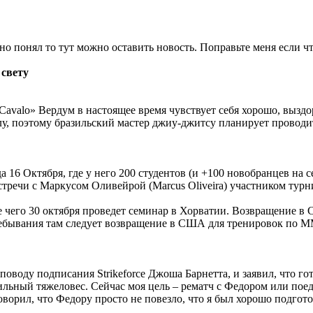
ьно понял то тут можно оставить новость. Поправьте меня если чт
 свету
valo» Вердум в настоящее время чувствует себя хорошо, выздор
лу, поэтому бразильский мастер джиу-джитсу планирует проводи
16 Октября, где у него 200 студентов (и +100 новобранцев на с
встречи с Маркусом Оливейрой (Marcus Oliveira) участником тур
е чего 30 октября проведет семинар в Хорватии. Возвращение 
ребывания там следует возвращение в США для тренировок по ММ
поводу подписания Strikeforce Джоша Барнетта, и заявил, что г
сильный тяжеловес. Сейчас моя цель – рематч с Федором или пое
говорил, что Федору просто не повезло, что я был хорошо подго