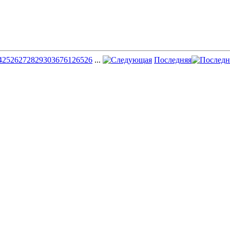
4
25
26
27
28
29
30
36
76
126
526
...
Последняя