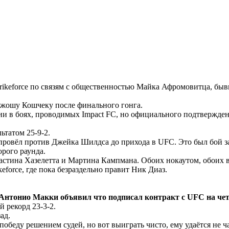
rikeforce по связям с общественностью Майка Афромовитца, быв
Джошу Кошчеку после финального гонга.
и в боях, проводимых Impact FC, но официального подтвержден
ьтатом 25-9-2.
провёл против Джейка Шилдса до прихода в UFC. Это был бой за
орого раунда.
астина Хазелетта и Мартина Кампмана. Обоих нокаутом, обоих в
eforce, где пока безраздельно правит Ник Диаз.
Антонио Макки
объявил что подписал контракт с
UFC на чет
 рекорд 23-3-2.
ад.
беду решением судей, но вот выиграть чисто, ему удаётся не ча