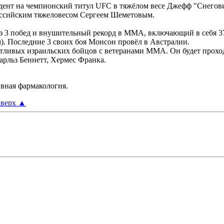
ент на чемпионский титул UFC в тяжёлом весе Джефф "Снегови
с российским тяжеловесом Сергеем Шеметовым.
з 3 побед и внушительный рекорд в ММА, включающий в себя 3
м). Последние 3 своих боя Монсон провёл в Австралии.
тливых израильских бойцов с ветеранами ММА. Он будет проходи
арльз Беннетт, Хермес Франка.
ивная фармакология.
верх
▲