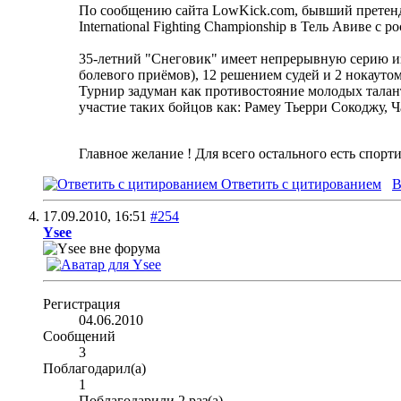
По сообщению сайта LowKick.com, бывший претенд
International Fighting Championship в Тель Авиве 
35-летний "Снеговик" имеет непрерывную серию и
болевого приёмов), 12 решением судей и 2 нокауто
Турнир задуман как противостояние молодых талан
участие таких бойцов как: Рамеу Тьерри Сокоджу, Ч
Главное желание ! Для всего остального есть спорт
Ответить с цитированием
В
17.09.2010,
16:51
#254
Ysee
Регистрация
04.06.2010
Сообщений
3
Поблагодарил(а)
1
Поблагодарили 2 раз(а)