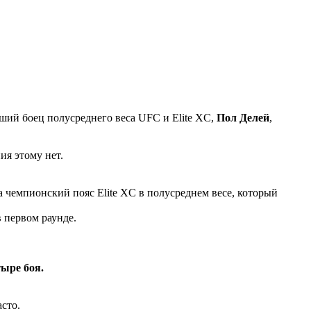
ший боец полусреднего веса UFC и Elite XC,
Пол Делей
,
ия этому нет.
 чемпионский пояс Elite XC в полусреднем весе, который
 первом раунде.
ыре боя.
сто.