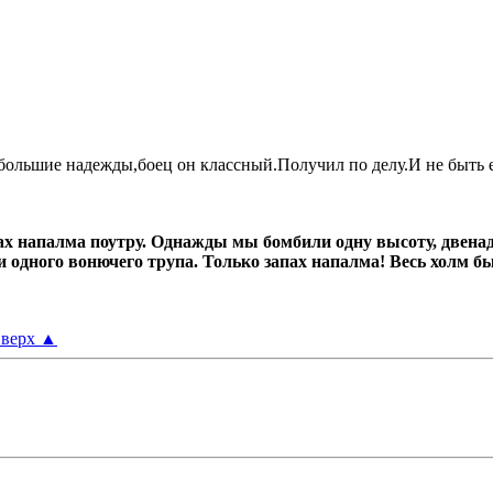
его большие надежды,боец он классный.Получил по делу.И не бы
х напалма поутру.
Однажды мы бомбили одну высоту, двенад
ни одного вонючего трупа.
Только запах напалма! Весь холм б
верх
▲