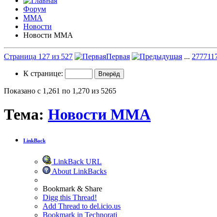
Форум
ММА
Новости
Новости ММА
Страница 127 из 527
Первая
...
27
77
11
К странице:
Показано с 1,261 по 1,270 из 5265
Тема:
Новости ММА
LinkBack
LinkBack URL
About LinkBacks
Bookmark & Share
Digg this Thread!
Add Thread to del.icio.us
Bookmark in Technorati