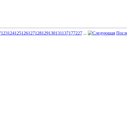
7
123
124
125
126
127
128
129
130
131
137
177
227
...
Посл