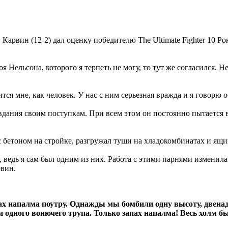
рвин (12-2) дал оценку победителю The Ultimate Fighter 10 Рою
оя Нельсона, которого я терпеть не могу, то тут же согласился. Н
тся мне, как человек. У нас с ним серьезная вражда и я говорю 
вдания своим поступкам. При всем этом он постоянно пытается вы
л с бетоном на стройке, разгружал туши на хладокомбинатах и ящ
 ведь я сам был одним из них. Работа с этими парнями изменила
рвин.
х напалма поутру.
Однажды мы бомбили одну высоту, двенад
ни одного вонючего трупа.
Только запах напалма! Весь холм б