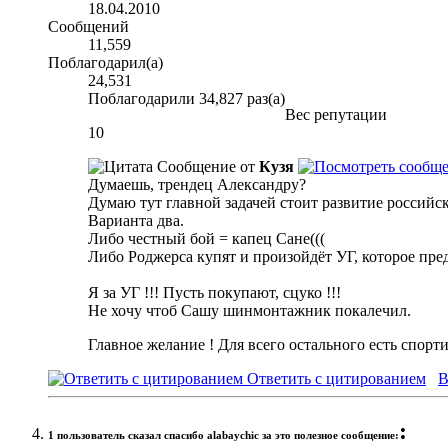
18.04.2010
Сообщений
11,559
Поблагодарил(а)
24,531
Поблагодарили 34,827 раз(а)
Вес репутации
10
Сообщение от
Кузя
Думаешь, трендец Александру?
Думаю тут главной задачей стоит развитие российск
Варианта два.
Либо честный бой = капец Сане(((
Либо Роджерса купят и произойдёт УГ, которое пред
Я за УГ !!! Пусть покупают, сцуко !!!
Не хочу чтоб Сашу шинмонтажник покалечил.
Главное желание ! Для всего остального есть спорт
Ответить с цитированием
В
:
1 пользователь сказал cпасибо alabaychic за это полезное сообщение: