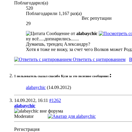
Поблагодарил(а)
520
Поблагодарили 1,167 раз(а)
Вес репутации
29
Сообщение от
alabaychic
ну всё.....допиарились.......
Думаешь, трендец Александру?
Хотя я тоже не вижу, за счет чего Волков может Род
Ответить с цитированием
В
:
1 пользователь сказал cпасибо Кузя за это полезное сообщение:
alabaychic
(14.09.2012)
14.09.2012,
16:11
#1262
alabaychic
Moderator
Регистрация