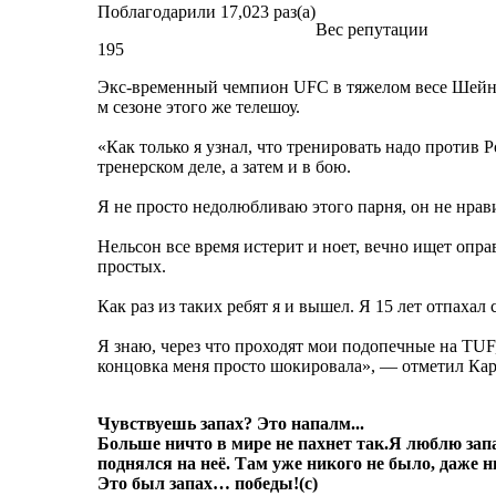
Поблагодарили 17,023 раз(а)
Вес репутации
195
Экс-временный чемпион UFC в тяжелом весе Шейн Ка
м сезоне этого же телешоу.
«Как только я узнал, что тренировать надо против Р
тренерском деле, а затем и в бою.
Я не просто недолюбливаю этого парня, он не нрави
Нельсон все время истерит и ноет, вечно ищет опра
простых.
Как раз из таких ребят я и вышел. Я 15 лет отпаха
Я знаю, через что проходят мои подопечные на TUF,
концовка меня просто шокировала», — отметил Ка
Чувствуешь запах? Это напалм...
Больше ничто в мире не пахнет так.
Я люблю запа
поднялся на неё. Там уже никого не было, даже 
Это был запах… победы!
(с)