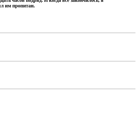
цать часов подряд.
И когда всё закончилось, я
ыл им пропитан.