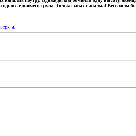
х напалма поутру.
Однажды мы бомбили одну высоту, двенад
ни одного вонючего трупа.
Только запах напалма! Весь холм б
верх
▲