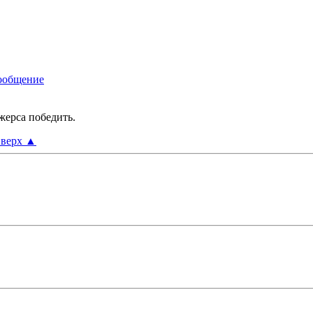
жерса победить.
верх
▲