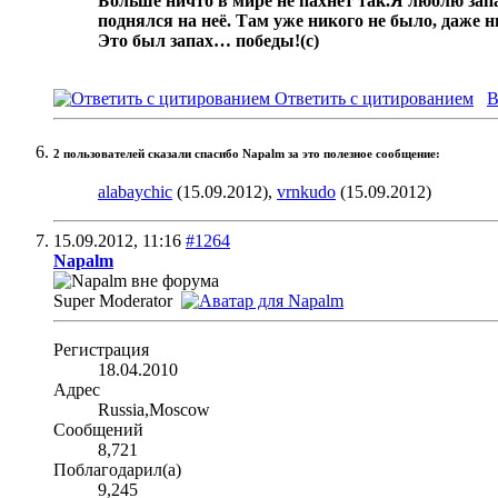
Больше ничто в мире не пахнет так.
Я люблю запа
поднялся на неё. Там уже никого не было, даже 
Это был запах… победы!
(с)
Ответить с цитированием
В
2 пользователей сказали cпасибо Napalm за это полезное сообщение:
alabaychic
(15.09.2012),
vrnkudo
(15.09.2012)
15.09.2012,
11:16
#1264
Napalm
Super Moderator
Регистрация
18.04.2010
Адрес
Russia,Moscow
Сообщений
8,721
Поблагодарил(а)
9,245