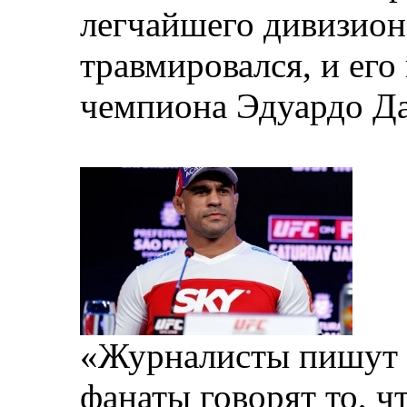
легчайшего дивизион
травмировался, и ег
чемпиона Эдуардо Дан
«Журналисты пишут т
фанаты говорят то, чт