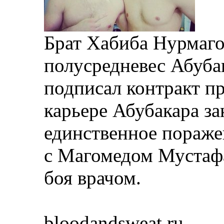
Брат Хабиба Нурмаго
полусредневес Абуба
подписал контракт п
карьере Абубакара з
единственное пораже
с Магомедом Мустафа
боя врачом.
bloodandsweat.ru