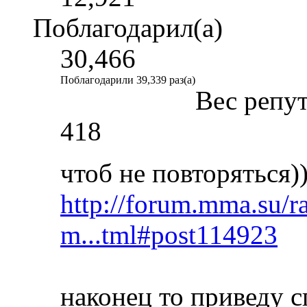
Поблагодарил(а)
30,466
Поблагодарили 39,339 раз(а)
Вес репу
418
чтоб не повторяться))
http://forum.mma.su/r
m...tml#post114923
наконец то приведу с