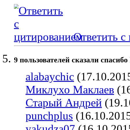
Ответить с
9 пользователей сказали cпасибо 
alabaychic
(17.10.201
Миклухо Маклаев
(16
Старый Андрей
(19.1
punchplus
(16.10.201
yakudza07
(16.10.201