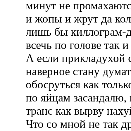
минут не промахаютс
и жопы и жрут да кол
лишь бы киллограм-д
всечь по голове так и 
А если прикладухой с
наверное стану думат
обосруться как только
по яйцам засандалю, 
транс как вырву наху
Что со мной не так д