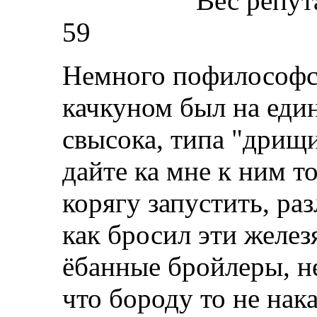
Вес репут
59
Немного пофилософст
качкуном был на еди
свысока, типа "дрищи
дайте ка мне к ним т
корягу запустить, ра
как бросил эти железя
ёбанные бройлеры, н
что бороду то не нака