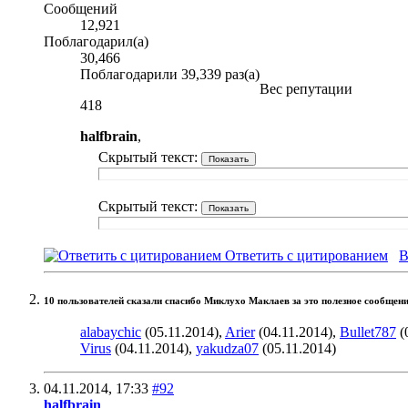
Сообщений
12,921
Поблагодарил(а)
30,466
Поблагодарили 39,339 раз(а)
Вес репутации
418
halfbrain
,
Скрытый текст:
Скрытый текст:
Ответить с цитированием
В
10 пользователей сказали cпасибо Миклухо Маклаев за это полезное сообщени
alabaychic
(05.11.2014),
Arier
(04.11.2014),
Bullet787
(
Virus
(04.11.2014),
yakudza07
(05.11.2014)
04.11.2014,
17:33
#92
halfbrain