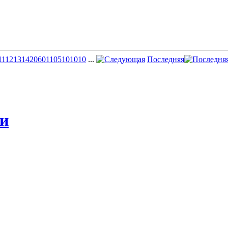
11
12
13
14
20
60
110
510
1010
...
Последняя
жи