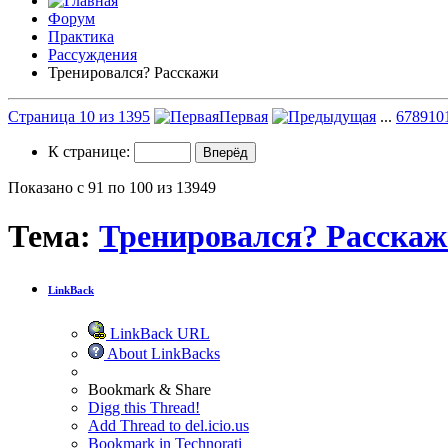
Форум
Практика
Рассуждения
Тренировался? Расскажи
Страница 10 из 1395
Первая
...
6
7
8
9
10
К странице:
Показано с 91 по 100 из 13949
Тема:
Тренировался? Расска
LinkBack
LinkBack URL
About LinkBacks
Bookmark & Share
Digg this Thread!
Add Thread to del.icio.us
Bookmark in Technorati