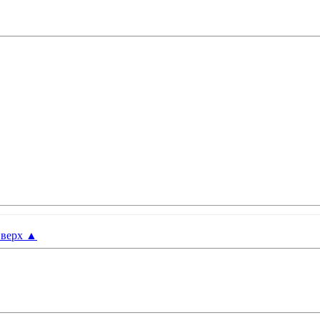
верх
▲