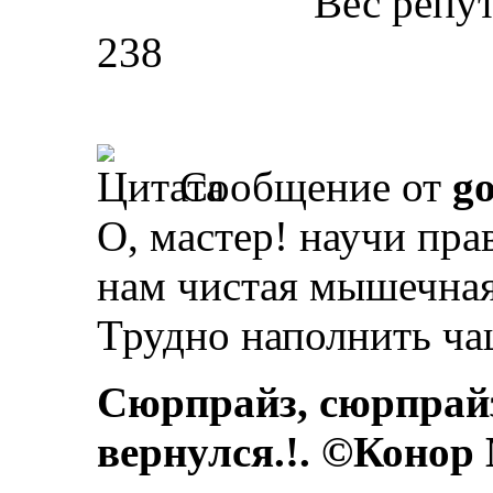
Вес репу
238
Сообщение от
g
О, мастер! научи пра
нам чистая мышечная
Трудно наполнить ча
Сюрпрайз, сюрпрай
вернулся.!. ©Конор