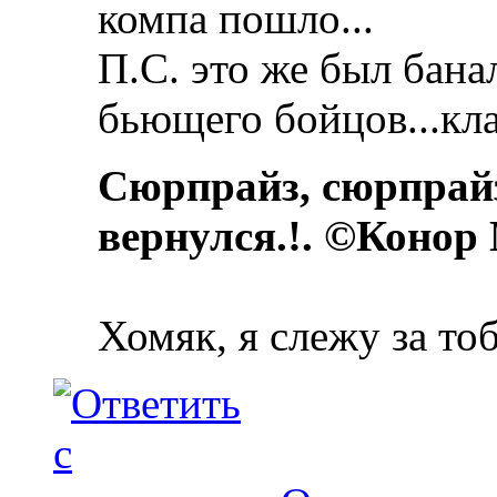
компа пошло...
П.С. это же был бана
бьющего бойцов...кла
Сюрпрайз, сюрпрай
вернулся.!. ©Конор
Хомяк, я слежу за то