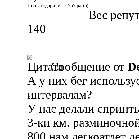
Поблагодарили 12,555 раз(а)
Вес репу
140
Сообщение от
D
А у них бег использу
интервалам?
У нас делали спринты
3-ки км. разминочной
800 нам легкоатлет д