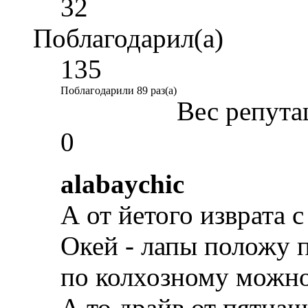
32
Поблагодарил(а)
135
Поблагодарили 89 раз(а)
Вес репута
0
alabaychic
А от йетого изврата с
Окей - лапы положу п
по колхозному можн
А то драйв от пятнаш