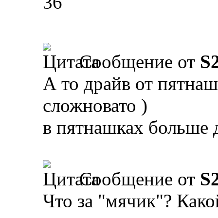
36
Сообщение от
S
А то драйв от пятнаш
сложновато )
в пятнашках больше 
Сообщение от
S
Что за "мячик"? Како