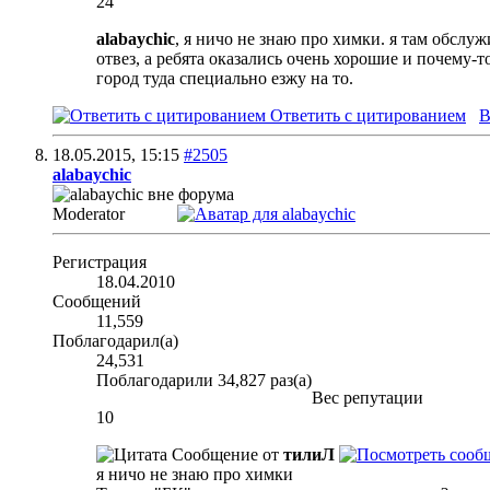
24
alabaychic
, я ничо не знаю про химки. я там обслу
отвез, а ребята оказались очень хорошие и почему-т
город туда специально езжу на то.
Ответить с цитированием
В
18.05.2015,
15:15
#2505
alabaychic
Moderator
Регистрация
18.04.2010
Сообщений
11,559
Поблагодарил(а)
24,531
Поблагодарили 34,827 раз(а)
Вес репутации
10
Сообщение от
тилиЛ
я ничо не знаю про химки