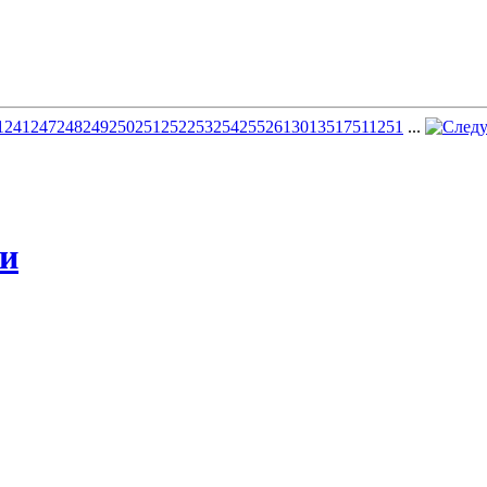
1
241
247
248
249
250
251
252
253
254
255
261
301
351
751
1251
...
жи