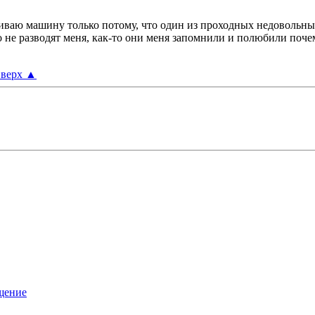
живаю машину только потому, что один из проходных недовольных
о не разводят меня, как-то они меня запомнили и полюбили почем
верх
▲