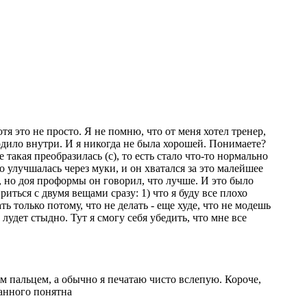
 это не просто. Я не помню, что от меня хотел тренер,
одило внутри. И я никогда не была хорошей. Понимаете?
е такая преобразилась (с), то есть стало что-то нормально
о улучшалась через муки, и он хватался за это малейшее
 но доя проформы он говорил, что лучше. И это было
иться с двумя вещами сразу: 1) что я буду все плохо
ь только потому, что не делать - еще худе, что не модешь
 лудет стыдно. Тут я смогу себя убедить, что мне все
им пальцем, а обычно я печатаю чисто вслепую. Короче,
санного понятна