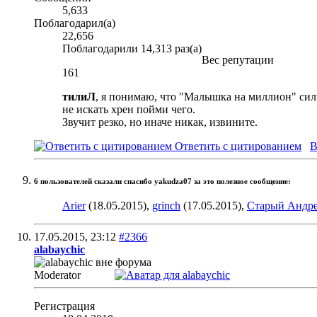
5,633
Поблагодарил(а)
22,656
Поблагодарили 14,313 раз(а)
Вес репутации
161
тилиЛ
, я понимаю, что "Малышка на миллион" силь
не искать хрен пойми чего.
Звучит резко, но иначе никак, извините.
Ответить с цитированием
В
6 пользователей сказали cпасибо yakudza07 за это полезное сообщение:
Arier
(18.05.2015),
grinch
(17.05.2015),
Старый Андр
17.05.2015,
23:12
#2366
alabaychic
Moderator
Регистрация