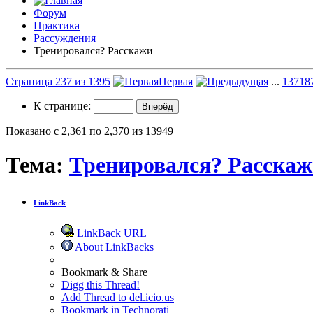
Форум
Практика
Рассуждения
Тренировался? Расскажи
Страница 237 из 1395
Первая
...
137
18
К странице:
Показано с 2,361 по 2,370 из 13949
Тема:
Тренировался? Расска
LinkBack
LinkBack URL
About LinkBacks
Bookmark & Share
Digg this Thread!
Add Thread to del.icio.us
Bookmark in Technorati