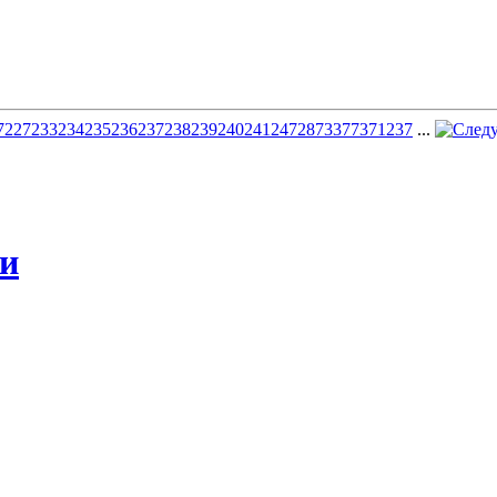
7
227
233
234
235
236
237
238
239
240
241
247
287
337
737
1237
...
жи