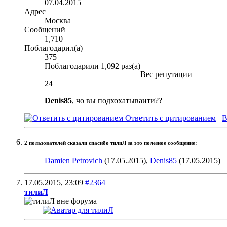
07.04.2015
Адрес
Москва
Сообщений
1,710
Поблагодарил(а)
375
Поблагодарили 1,092 раз(а)
Вес репутации
24
Denis85
, чо вы подхохатываити??
Ответить с цитированием
В
2 пользователей сказали cпасибо тилиЛ за это полезное сообщение:
Damien Petrovich
(17.05.2015),
Denis85
(17.05.2015)
17.05.2015,
23:09
#2364
тилиЛ