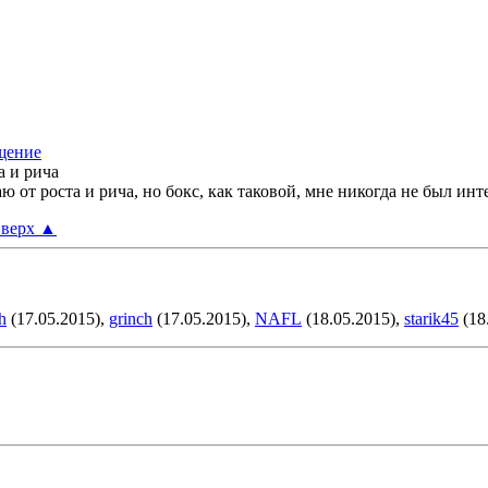
а и рича
ю от роста и рича, но бокс, как таковой, мне никогда не был инт
верх
▲
h
(17.05.2015),
grinch
(17.05.2015),
NAFL
(18.05.2015),
starik45
(18