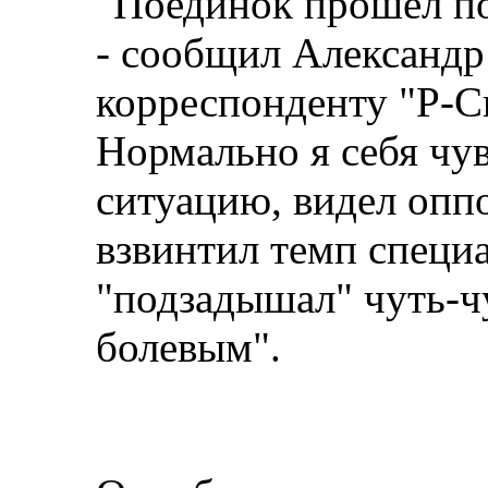
"Поединок прошел п
- сообщил Александр
корреспонденту "Р-Сп
Нормально я себя чув
ситуацию, видел оппо
взвинтил темп специ
"подзадышал" чуть-чу
болевым".