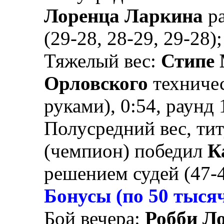
Лоренца Ларкина
ра
(29-28, 28-29, 29-28);
Тяжелый вес:
Стипе
Орловского
техничес
руками), 0:54, раунд 
Полусредний вес, ти
(чемпион) победил
К
решением судей (47-4
Бонусы (по 50 тыс
Бой вечера:
Робби Л