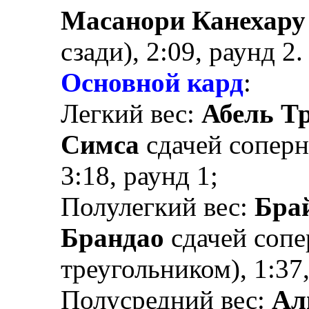
Масанори Канехару
сзади), 2:09, раунд 2.
Основной кард
:
Легкий вес:
Абель Т
Симса
сдачей соперн
3:18, раунд 1;
Полулегкий вес:
Бра
Брандао
сдачей сопе
треугольником), 1:37,
Полусредний вес:
Ал