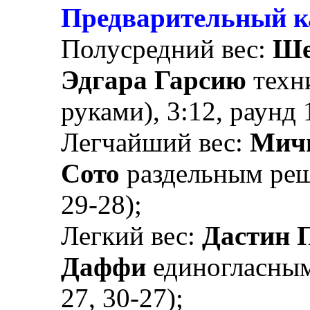
Предварительный к
Полусредний вес:
Ше
Эдгара Гарсию
техн
руками), 3:12, раунд 
Легчайший вес:
Мич
Сото
раздельным реше
29-28);
Легкий вес:
Дастин 
Даффи
единогласным
27, 30-27);