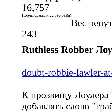
16,757
Поблагодарили 22,396 раз(а)
Вес репу
243
Ruthless Robber Ло
doubt-robbie-lawler-at
К прозвищу Лоулера 
добавлять слово "гра