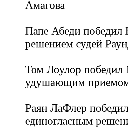
Амагова
Папе Абеди победил
решением судей Раун
Том Лоулор победил
удушающим приемом 
Раян ЛаФлер победил
единогласным решени