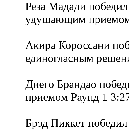
Реза Мадади победи
удушающим приемом 
Акира Короссани поб
единогласным решени
Диего Брандао побе
приемом Раунд 1 3:2
Брэд Пиккет победил